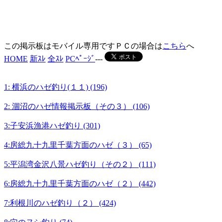
この掲示板はモバイル専用ですＰＣの場合は
こちら
へ
HOME
新ｽﾚ
全ｽﾚ
PCﾍﾟｰｼﾞ
---
1: 横浜のハゼ釣り(１１) (196)
2: 涸沼のハゼ情報掲示板（その３） (106)
3:子安浜漁港ハゼ釣り (301)
4:房総九十九里千葉方面のハゼ（３） (65)
5:平潟湾金沢八景ハゼ釣り（その２） (111)
6:房総九十九里千葉方面のハゼ（２） (442)
7:利根川のハゼ釣り（２） (424)