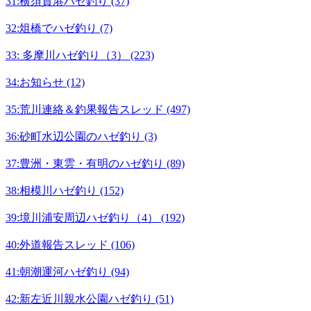
31:横須賀港ハゼ釣り (37)
32:俎橋でハゼ釣り (7)
33: 多摩川ハゼ釣り（3） (223)
34:お知らせ (12)
35:荒川連絡＆釣果報告スレッド (497)
36:砂町水辺公園のハゼ釣り (3)
37:豊洲・東雲・有明のハゼ釣り (89)
38:相模川ハゼ釣り (152)
39:境川浦安周辺ハゼ釣り（4） (192)
40:外道報告スレッド (106)
41:朝潮運河ハゼ釣り (94)
42:新左近川親水公園ハゼ釣り (51)