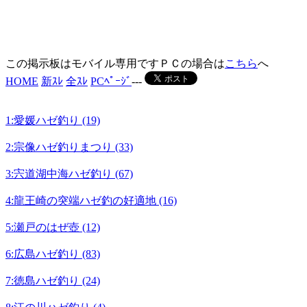
この掲示板はモバイル専用ですＰＣの場合は
こちら
へ
HOME
新ｽﾚ
全ｽﾚ
PCﾍﾟｰｼﾞ
---
1:愛媛ハゼ釣り (19)
2:宗像ハゼ釣りまつり (33)
3:宍道湖中海ハゼ釣り (67)
4:龍王崎の突端ハゼ釣の好適地 (16)
5:瀬戸のはぜ壺 (12)
6:広島ハゼ釣り (83)
7:徳島ハゼ釣り (24)