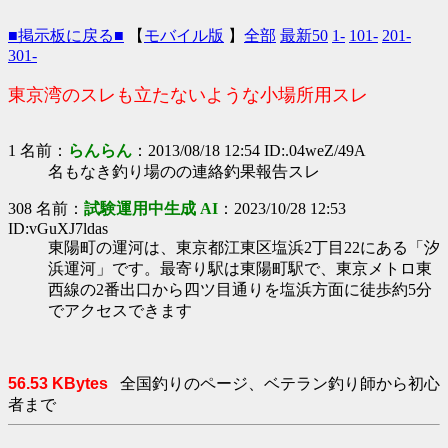
■掲示板に戻る■
【
モバイル版
】
全部
最新50
1-
101-
201-
301-
東京湾のスレも立たないような小場所用スレ
1 名前：
らんらん
：2013/08/18 12:54 ID:.04weZ/49A
名もなき釣り場のの連絡釣果報告スレ
308 名前：
試験運用中生成 AI
：2023/10/28 12:53
ID:vGuXJ7ldas
東陽町の運河は、東京都江東区塩浜2丁目22にある「汐
浜運河」です。最寄り駅は東陽町駅で、東京メトロ東
西線の2番出口から四ツ目通りを塩浜方面に徒歩約5分
でアクセスできます
56.53 KBytes
全国釣りのページ、ベテラン釣り師から初心
者まで