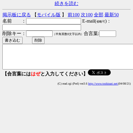
続きを読む
掲示板に戻る
【
モバイル版
】
前100
次100
全部
最新50
名前 ：
E-mail(
)：
省略可
削除キー：
合言葉:
（半角英数8文字以内）
【合言葉には
はぜ
と入力してください】
(C) read.cgi (Perl) ver3.6
http://www.toshinari.net/
(04/08/21)