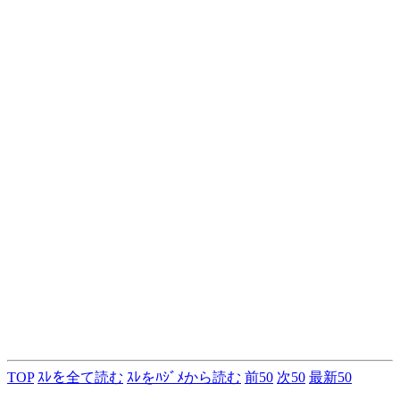
TOP
ｽﾚを全て読む
ｽﾚをﾊｼﾞﾒから読む
前50
次50
最新50