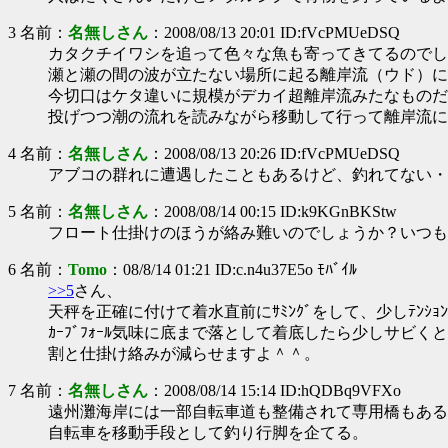
3 名前：
名無しさん
：2008/08/13 20:01 ID:fVcPMUeDSQ
カタクチイワシを追って色々な魚も寄ってきてるのでし
瀬と瀬の間の波が立たない場所に起る離岸流（ウド）に
今切口はケタ違いに規模がデカイ超離岸流みたなものだ
投げつつ潮の流れを読みながら移動して行って離岸流に
4 名前：
名無しさん
：2008/08/13 20:26 ID:fVcPMUeDSQ
アブコの群れに遭遇したこともあるけど、釣れてない・
5 名前：
名無しさん
：2008/08/14 00:15 ID:k9KGnBKStw
フロート仕掛けのほうが絡み難いのでしょうか？いつも
6 名前：
Tomo
：08/8/14 01:21 ID:c.n4u37E5o ﾓﾊﾞｲﾙ
>>5
さん、
天秤を正確に付けて着水直前にｻﾐﾝｸﾞをして、少しﾃﾝｼｮ
ｶｰﾌﾞﾌｫｰﾙ気味に底まで落として着底したら少しサビくと
割と仕掛け絡みが減らせますよ＾＾。
7 名前：
名無しさん
：2008/08/14 15:14 ID:hQDBq9VFXo
遠州灘海岸には一部自転車道も整備されて専用橋もある
自転車を移動手段として釣り行脚を企てる。