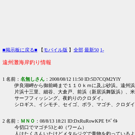
■掲示板に戻る■
【
モバイル版
】
全部
最新50
1-
遠州灘海岸釣り情報
1 名前：
名無しさん
：2008/08/12 11:50 ID:5D7CQM2YlY
伊良湖岬から御前崎まで１１０ｋｍに及ぶ砂浜。遠州浜
片浜十三里、細谷、大倉戸、前浜（新居浜舞阪浜）、米
サーフフィッシング。夜釣りのクロダイ。
シロギス、イシモチ、セイゴ、ボラ、マゴチ、クロダイ
2 名前：
ＭＮＯ
：08/8/13 18:21 ID:DxRuRowKPE ﾓﾊﾞｲﾙ
今切口でマゴチ53と40（ワーム）
人はたくさんいたけどメタルジグで青物を釣っているよ