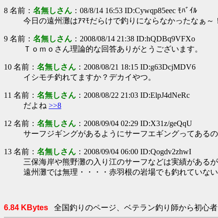
8 名前：
名無しさん
：08/8/14 16:53 ID:Cywqp85eec ﾓﾊﾞｲﾙ
今日の遠州灘はｱﾏﾓだらけで釣りにならなかったなぁ～
9 名前：
名無しさん
：2008/08/14 21:38 ID:hQDBq9VFXo
Ｔｏｍｏさん理論的な回答ありがとうございます。
10 名前：
名無しさん
：2008/08/21 18:15 ID:g63DcjMDV6
イシモチ釣れてますか？デカイやつ。
11 名前：
名無しさん
：2008/08/22 21:03 ID:ElpJ4dNeRc
だよね
>>8
12 名前：
名無しさん
：2008/09/04 02:29 ID:X31z/geQqU
サーフジギングがあるようにサーフエギングってあるの
13 名前：
名無しさん
：2008/09/04 06:00 ID:Qogdv2zhwI
三保海岸や熊野灘の入り江のサーフなどは実績があるが
遠州灘では無理・・・・赤羽根の岩場でも釣れていない
6.84 KBytes
全国釣りのページ、ベテラン釣り師から初心者