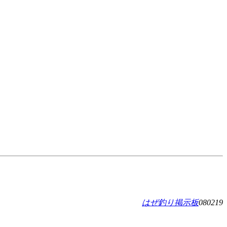
はぜ釣り掲示板
080219