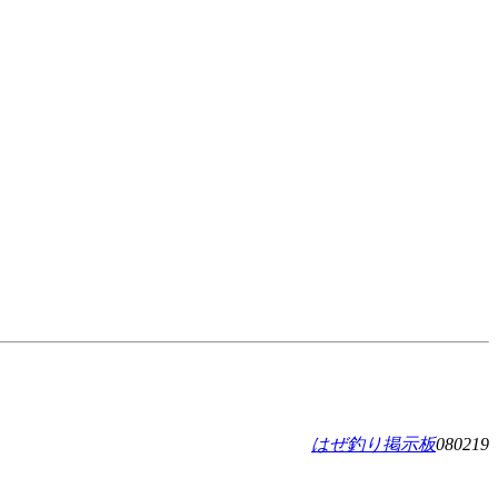
はぜ釣り掲示板
080219