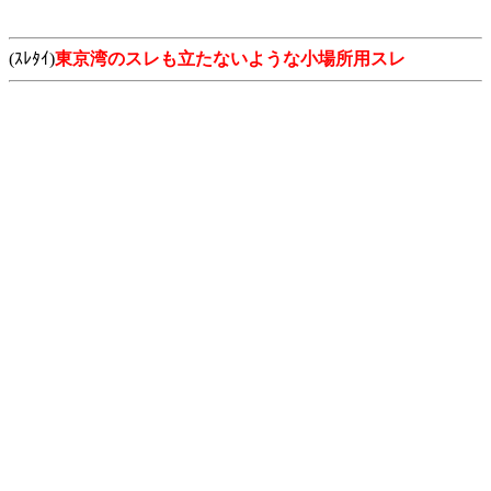
(ｽﾚﾀｲ)
東京湾のスレも立たないような小場所用スレ