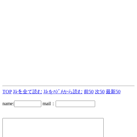
TOP
ｽﾚを全て読む
ｽﾚをﾊｼﾞﾒから読む
前50
次50
最新50
name:
mail：