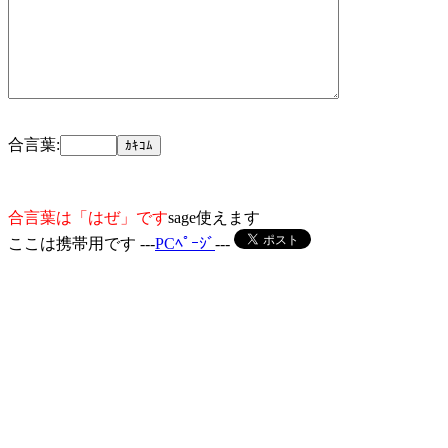
合言葉:
合言葉は「はぜ」です
sage使えます
ここは携帯用です ---
PCﾍﾟｰｼﾞ
---