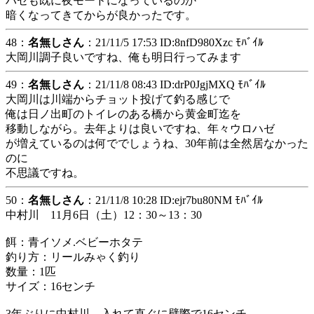
ハゼも既に夜モードになっているのか
暗くなってきてからが良かったです。
48：
名無しさん
：21/11/5 17:53 ID:8nfD980Xzc ﾓﾊﾞｲﾙ
大岡川調子良いですね、俺も明日行ってみます
49：
名無しさん
：21/11/8 08:43 ID:drP0JgjMXQ ﾓﾊﾞｲﾙ
大岡川は川端からチョット投げて釣る感じで
俺は日ノ出町のトイレのある橋から黄金町迄を
移動しながら。去年よりは良いですね、年々ウロハゼ
が増えているのは何ででしょうね、30年前は全然居なかった
のに
不思議ですね。
50：
名無しさん
：21/11/8 10:28 ID:ejr7bu80NM ﾓﾊﾞｲﾙ
中村川 11月6日（土）12：30～13：30
餌：青イソメ.ベビーホタテ
釣り方：リールみゃく釣り
数量：1匹
サイズ：16センチ
3年ぶりに中村川。入れて直ぐに壁際で16センチ