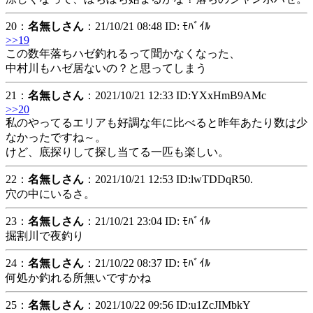
20：
名無しさん
：21/10/21 08:48 ID: ﾓﾊﾞｲﾙ
>>19
この数年落ちハゼ釣れるって聞かなくなった、
中村川もハゼ居ないの？と思ってしまう
21：
名無しさん
：2021/10/21 12:33 ID:YXxHmB9AMc
>>20
私のやってるエリアも好調な年に比べると昨年あたり数は少
なかったですね～。
けど、底探りして探し当てる一匹も楽しい。
22：
名無しさん
：2021/10/21 12:53 ID:lwTDDqR50.
穴の中にいるさ。
23：
名無しさん
：21/10/21 23:04 ID: ﾓﾊﾞｲﾙ
掘割川で夜釣り
24：
名無しさん
：21/10/22 08:37 ID: ﾓﾊﾞｲﾙ
何処か釣れる所無いですかね
25：
名無しさん
：2021/10/22 09:56 ID:u1ZcJIMbkY