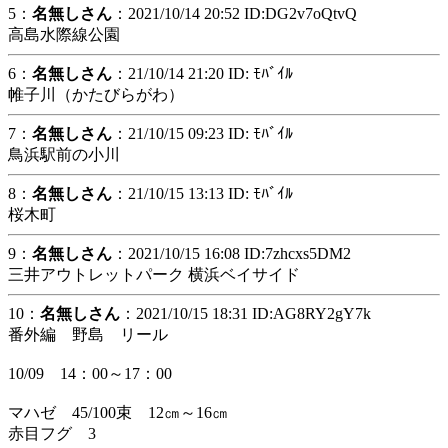
5：
名無しさん
：2021/10/14 20:52 ID:DG2v7oQtvQ
高島水際線公園
6：
名無しさん
：21/10/14 21:20 ID: ﾓﾊﾞｲﾙ
帷子川（かたびらがわ）
7：
名無しさん
：21/10/15 09:23 ID: ﾓﾊﾞｲﾙ
鳥浜駅前の小川
8：
名無しさん
：21/10/15 13:13 ID: ﾓﾊﾞｲﾙ
桜木町
9：
名無しさん
：2021/10/15 16:08 ID:7zhcxs5DM2
三井アウトレットパーク 横浜ベイサイド
10：
名無しさん
：2021/10/15 18:31 ID:AG8RY2gY7k
番外編 野島 リール
10/09 14：00～17：00
マハゼ 45/100束 12㎝～16㎝
赤目フグ 3