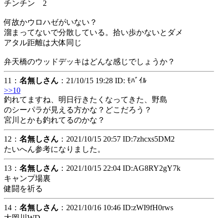
チンチン 2
何故かウロハゼがいない？
溜まってないで分散している。拾い歩かないとダメ
アタル距離は大体同じ
弁天橋のウッドデッキはどんな感じでしょうか？
11：
名無しさん
：21/10/15 19:28 ID: ﾓﾊﾞｲﾙ
>>10
釣れてますね、明日行きたくなってきた、野島
のシーパラが見える方かな？どこだろう？
宮川とかも釣れてるのかな？
12：
名無しさん
：2021/10/15 20:57 ID:7zhcxs5DM2
たいへん参考になりました。
13：
名無しさん
：2021/10/15 22:04 ID:AG8RY2gY7k
キャンプ場裏
健闘を祈る
14：
名無しさん
：2021/10/16 10:46 ID:zWI9fH0rws
大岡川WD