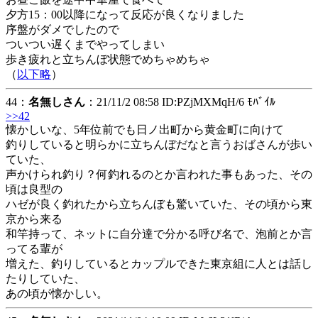
夕方15：00以降になって反応が良くなりました
序盤がダメでしたので
ついつい遅くまでやってしまい
歩き疲れと立ちんぼ状態でめちゃめちゃ
（
以下略
）
44：
名無しさん
：21/11/2 08:58 ID:PZjMXMqH/6 ﾓﾊﾞｲﾙ
>>42
懐かしいな、5年位前でも日ノ出町から黄金町に向けて
釣りしていると明らかに立ちんぼだなと言うおばさんが歩い
ていた、
声かけられ釣り？何釣れるのとか言われた事もあった、その
頃は良型の
ハゼが良く釣れたから立ちんぼも驚いていた、その頃から東
京から来る
和竿持って、ネットに自分達で分かる呼び名で、泡前とか言
ってる輩が
増えた、釣りしているとカップルできた東京組に人とは話し
たりしていた、
あの頃が懐かしい。