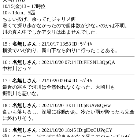
10/15(金)13～17時位
10～13cm、5匹
ちょい投げ、余ってたジャリメ餌
暑くて探り歩かなかったので個体数が少ないのかは不明。
川の真ん中でしかアタリは出ませんでした。
15：
名無しさん
：21/10/17 13:53 ID: ﾓﾊﾞｲﾙ
横浜でハゼ釣り、新山下なら釣りに行ったことある。
16：
名無しさん
：2021/10/20 07:14 ID:FHSNL3QpQA
中村川どう？
17：
名無しさん
：21/10/20 09:04 ID: ﾓﾊﾞｲﾙ
最近の寒さで河川は全然釣れなくなった、大岡川も
掘割川も悪いな。
18：
名無しさん
：2021/10/20 10:11 ID:pfGAvlsQww
食いも落ちるし、深場に移動かあ。冷たい雨が降ったら完全
に終わりそう。
19：
名無しさん
：2021/10/20 18:45 ID:glDoCUPqCY
涼しくなって、ぼちぼち始まるかな？落ちのジャンボハゼ。