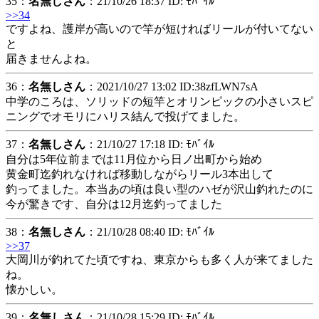
35：
名無しさん
：21/10/26 18:37 ID: ﾓﾊﾞｲﾙ
>>34
ですよね、護岸が高いので竿が短ければリールが付いてない
と
届きませんよね。
36：
名無しさん
：2021/10/27 13:02 ID:38zfLWN7sA
中学のころは、ソリッドの短竿とオリンピックの小さいスピ
ニングでオモリにハリス結んで投げてました。
37：
名無しさん
：21/10/27 17:18 ID: ﾓﾊﾞｲﾙ
自分は5年位前までは11月位から日ノ出町から始め
黄金町迄釣れなければ移動しながらリール3本出して
釣ってました。本当あの頃は良い型のハゼが沢山釣れたのに
今が驚きです、自分は12月迄釣ってました
38：
名無しさん
：21/10/28 08:40 ID: ﾓﾊﾞｲﾙ
>>37
大岡川が釣れてた頃ですね、東京からも多く人が来てました
ね。
懐かしい。
39：
名無しさん
：21/10/28 15:29 ID: ﾓﾊﾞｲﾙ