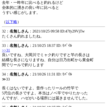
去年・一昨年に比べると釣れるけど
全体的に湧きの良い年に比べると
うすい感じがします。
（
以下略
）
32：
名無しさん
：2021/10/25 09:58 ID:47fy29VjTw
たくさん釣れましたね。
33：
名無しさん
：21/10/25 18:37 ID: ﾓﾊﾞｲﾙ
>>31
良いですね、大岡川でミャク釣りですと竿の長さは
結構な長さになりますね、自分は日乃出町から黄金町
間でリールで釣りします
34：
名無しさん
：21/10/26 11:31 ID: ﾓﾊﾞｲﾙ
≫33
長くはないですよ。昔作ったリールの竹竿で
5尺位の長さですよ。本当はノベ竿でやりたかった
んですが、ハゼがいる場所には届きませんでした。