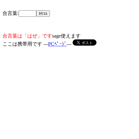
合言葉:
合言葉は「はぜ」です
sage使えます
ここは携帯用です ---
PCﾍﾟｰｼﾞ
---