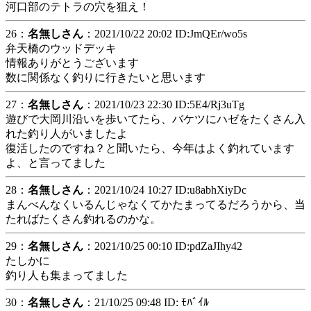
河口部のテトラの穴を狙え！
26：
名無しさん
：2021/10/22 20:02 ID:JmQEr/wo5s
弁天橋のウッドデッキ
情報ありがとうございます
数に関係なく釣りに行きたいと思います
27：
名無しさん
：2021/10/23 22:30 ID:5E4/Rj3uTg
遊びで大岡川沿いを歩いてたら、バケツにハゼをたくさん入
れた釣り人がいましたよ
復活したのですね？と聞いたら、今年はよく釣れています
よ、と言ってました
28：
名無しさん
：2021/10/24 10:27 ID:u8abhXiyDc
まんべんなくいるんじゃなくてかたまってるだろうから、当
たればたくさん釣れるのかな。
29：
名無しさん
：2021/10/25 00:10 ID:pdZaJIhy42
たしかに
釣り人も集まってました
30：
名無しさん
：21/10/25 09:48 ID: ﾓﾊﾞｲﾙ