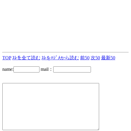
TOP
ｽﾚを全て読む
ｽﾚをﾊｼﾞﾒから読む
前50
次50
最新50
name:
mail：