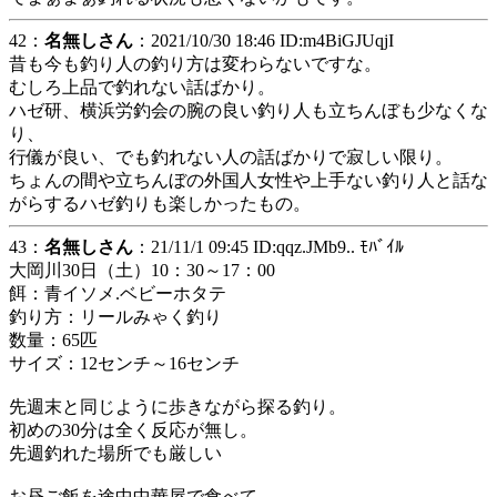
42：
名無しさん
：2021/10/30 18:46 ID:m4BiGJUqjI
昔も今も釣り人の釣り方は変わらないですな。
むしろ上品で釣れない話ばかり。
ハゼ研、横浜労釣会の腕の良い釣り人も立ちんぼも少なくな
り、
行儀が良い、でも釣れない人の話ばかりで寂しい限り。
ちょんの間や立ちんぼの外国人女性や上手ない釣り人と話な
がらするハゼ釣りも楽しかったもの。
43：
名無しさん
：21/11/1 09:45 ID:qqz.JMb9.. ﾓﾊﾞｲﾙ
大岡川30日（土）10：30～17：00
餌：青イソメ.ベビーホタテ
釣り方：リールみゃく釣り
数量：65匹
サイズ：12センチ～16センチ
先週末と同じように歩きながら探る釣り。
初めの30分は全く反応が無し。
先週釣れた場所でも厳しい
お昼ご飯を途中中華屋で食べて