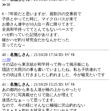
≫38
6・7年前だと思いますが、掘割川の交番前で
子供とやってた時に、マイクロバスが来て
お爺さん連中が10人位一斉に降りてきて、
全員和竿持っててとんでもないペースで
ハゼ釣っていた記憶があります。
確かハゼ釣り研究会だかなんかだった
言ってたな～
40：
名無しさん
：21/10/28 17:34 ID: ﾓﾊﾞｲﾙ
>>39
その辺から東京組が和竿持って拘って掲示板にも
隠語で大岡川の事も書いていましたね。私も子供連れて
その頃は良く行きましたし釣れました、今が嘘見たいです
41：
名無しさん
：21/10/29 15:25 ID: ﾓﾊﾞｲﾙ
あの都内から来る人達が橋の上からやったり
ブログに写真載せたりで急に人が増えて
迷惑だなぁ～って思ってます。
なので、今の様にそんなに極端に沢山釣れない
でまぁまぁ釣れる状況も悪くないかもです。