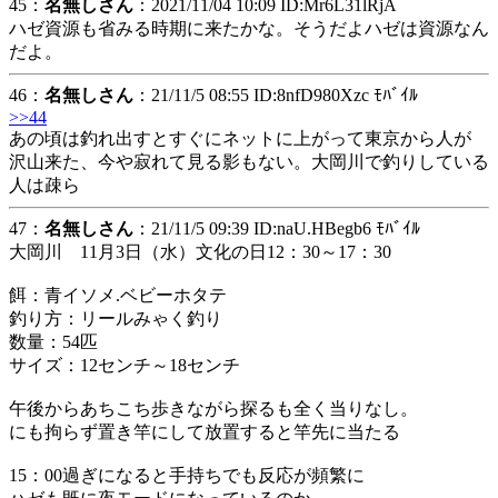
45：
名無しさん
：2021/11/04 10:09 ID:Mr6L31lRjA
ハゼ資源も省みる時期に来たかな。そうだよハゼは資源なん
だよ。
46：
名無しさん
：21/11/5 08:55 ID:8nfD980Xzc ﾓﾊﾞｲﾙ
>>44
あの頃は釣れ出すとすぐにネットに上がって東京から人が
沢山来た、今や寂れて見る影もない。大岡川で釣りしている
人は疎ら
47：
名無しさん
：21/11/5 09:39 ID:naU.HBegb6 ﾓﾊﾞｲﾙ
大岡川 11月3日（水）文化の日12：30～17：30
餌：青イソメ.ベビーホタテ
釣り方：リールみゃく釣り
数量：54匹
サイズ：12センチ～18センチ
午後からあちこち歩きながら探るも全く当りなし。
にも拘らず置き竿にして放置すると竿先に当たる
15：00過ぎになると手持ちでも反応が頻繁に