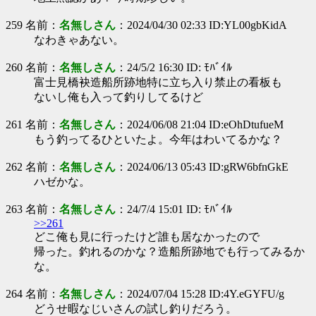
259 名前：
名無しさん
：2024/04/30 02:33 ID:YL00gbKidA
なわきゃあない。
260 名前：
名無しさん
：24/5/2 16:30 ID: ﾓﾊﾞｲﾙ
富士見橋袂造船所跡地特に立ち入り禁止の看板も
ないし俺も入って釣りしてるけど
261 名前：
名無しさん
：2024/06/08 21:04 ID:eOhDtufueM
もう釣ってるひといたよ。今年はわいてるかな？
262 名前：
名無しさん
：2024/06/13 05:43 ID:gRW6bfnGkE
ハゼかな。
263 名前：
名無しさん
：24/7/4 15:01 ID: ﾓﾊﾞｲﾙ
>>261
どこ俺も見に行ったけど誰も居なかったので
帰った。釣れるのかな？造船所跡地でも行ってみるか
な。
264 名前：
名無しさん
：2024/07/04 15:28 ID:4Y.eGYFU/g
どうせ暇なじいさんの試し釣りだろう。