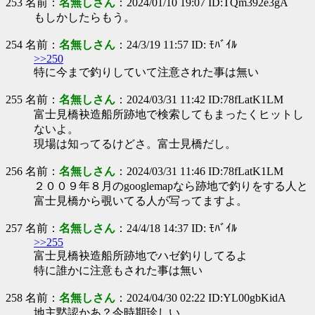
253 名前：
名無しさん
：2024/01/10 19:07 ID:TQm392e3gA
もしかしたらもう。
254 名前：
名無しさん
：24/3/19 11:57 ID: ﾓﾊﾞｲﾙ
>>250
特に今まで釣りしていて注意された事は無い
255 名前：
名無しさん
：2024/03/31 11:42 ID:78fLatK1LM
富士見橋袂造船所跡地で検索してもまったくヒットし
ないよ。
現場は知ってるけどさ。富士見橋だし。
256 名前：
名無しさん
：2024/03/31 11:46 ID:78fLatK1LM
２００９年８月のgooglemapなら跡地で釣りをする人と
富士見橋から覗いてる人が写ってますよ。
257 名前：
名無しさん
：24/4/18 14:37 ID: ﾓﾊﾞｲﾙ
>>255
富士見橋袂造船所跡地でハゼ釣りしてるよ
特に誰かに注意もされた事は無い
258 名前：
名無しさん
：2024/04/30 02:22 ID:YL00gbKidA
地主黙認かあ？今時期珍しい。