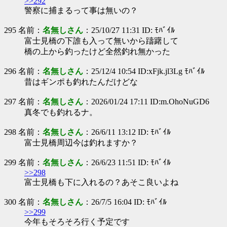
>>292
警察に捕まるって事は無いの？
295 名前：
名無しさん
：25/10/27 11:31 ID: ﾓﾊﾞｲﾙ
富士見橋の下誰も入って無いから躊躇して
橋の上から釣ったけど全然釣れ無かった
296 名前：
名無しさん
：25/12/4 10:54 ID:xFjk.jl3Lg ﾓﾊﾞｲﾙ
昔はギンポも釣れたんだけどな
297 名前：
名無しさん
：2026/01/24 17:11 ID:m.OhoNuGD6
真冬でも釣れるナ。
298 名前：
名無しさん
：26/6/11 13:12 ID: ﾓﾊﾞｲﾙ
富士見橋周辺今は釣れますか？
299 名前：
名無しさん
：26/6/23 11:51 ID: ﾓﾊﾞｲﾙ
>>298
富士見橋も下に入れるの？あそこ良いよね
300 名前：
名無しさん
：26/7/5 16:04 ID: ﾓﾊﾞｲﾙ
>>299
今年もそろそろ行く予定です