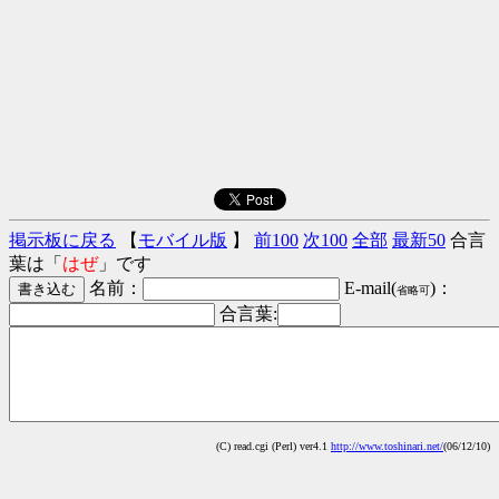
掲示板に戻る
【
モバイル版
】
前100
次100
全部
最新50
合言
葉は「
はぜ
」です
名前：
E-mail(
)：
省略可
合言葉:
(C) read.cgi (Perl) ver4.1
http://www.toshinari.net/
(06/12/10)