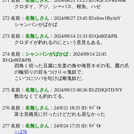
271 名前：
名無しさん
：2024/08/21 13:25 ID:NQCUFRdWak
クロダイ、アジ、シーバス、根魚、ハゼ
272 名前：
名無しさん
：2024/08/27 23:45 ID:eIow1By/mY
シャンパンがばかば
273 名前：
名無しさん
：2024/09/14 21:33 ID:Qo8fZikPB.
クロダイが釣れるのにという意見もある。
274 名前：
シャンパンがばかば
：2024/09/14 22:45
ID:Qo8fZikPB.
四角く切った豆腐に生姜の角や海苔ネギの毛、鷹の爪
の輪切りの目をつけりゃ鬼奴で、
こいつにツバを吐けば椿鬼奴だ。
275 名前：
名無しさん
：2024/09/15 00:36 ID:ZDIQtTD/NY
数出なくても釣れてる。
276 名前：
名無しさん
：24/9/21 18:35 ID: ﾓﾊﾞｲﾙ
富士見橋見に行ったけどだれも居なかった
277 名前：
名無しさん
：24/9/24 17:35 ID: ﾓﾊﾞｲﾙ
>>276