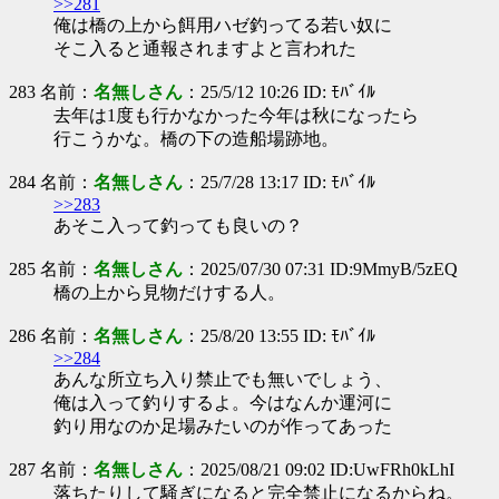
>>281
俺は橋の上から餌用ハゼ釣ってる若い奴に
そこ入ると通報されますよと言われた
283 名前：
名無しさん
：25/5/12 10:26 ID: ﾓﾊﾞｲﾙ
去年は1度も行かなかった今年は秋になったら
行こうかな。橋の下の造船場跡地。
284 名前：
名無しさん
：25/7/28 13:17 ID: ﾓﾊﾞｲﾙ
>>283
あそこ入って釣っても良いの？
285 名前：
名無しさん
：2025/07/30 07:31 ID:9MmyB/5zEQ
橋の上から見物だけする人。
286 名前：
名無しさん
：25/8/20 13:55 ID: ﾓﾊﾞｲﾙ
>>284
あんな所立ち入り禁止でも無いでしょう、
俺は入って釣りするよ。今はなんか運河に
釣り用なのか足場みたいのが作ってあった
287 名前：
名無しさん
：2025/08/21 09:02 ID:UwFRh0kLhI
落ちたりして騒ぎになると完全禁止になるからね。