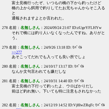
富士見橋行ったぞ、いつもの橋の下から釣ったけど
橋の上から餌用で釣りしてたお兄ちゃんからそこ入る
と
通報されますよとか言われた。
278 名前：
名無しさん
：2024/09/24 21:07 ID:zUgeYFLHYw
それで橋には釣り人いなくなったんですね。ありがと
う。
279 名前：
名無しさん
：24/9/26 13:18 ID: ﾓﾊﾞｲﾙ
>>277
あそこってだれでも入っても良い所でしょ
280 名前：
名無しさん
：24/10/17 13:17 ID: ﾓﾊﾞｲﾙ
なんか文句言われても嫌だしな
281 名前：
名無しさん
：24/10/31 14:40 ID: ﾓﾊﾞｲﾙ
富士見橋の下行って釣ったよ、ウロばかりだし
前ほど釣れ無い。下いても特に注意もされなかった
282 名前：
名無しさん
：24/12/19 14:52 ID:Vj8IwZRqFc ﾓﾊﾞｲﾙ