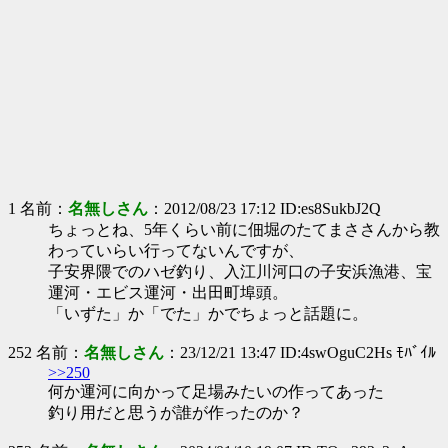
1 名前：
名無しさん
：2012/08/23 17:12 ID:es8SukbJ2Q
ちょっとね、5年くらい前に佃堀のたてまささんから教
わっていらい行ってないんですが、
子安界隈でのハゼ釣り、入江川河口の子安浜漁港、宝
運河・エビス運河・出田町埠頭。
「いずた」か「でた」かでちょっと話題に。
252 名前：
名無しさん
：23/12/21 13:47 ID:4swOguC2Hs ﾓﾊﾞｲﾙ
>>250
何か運河に向かって足場みたいの作ってあった
釣り用だと思うが誰が作ったのか？