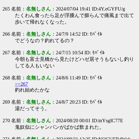
265 名前：
名無しさん
：2024/07/04 19:41 ID:4Y.eGYFU/g
たくわん食ったら足が浮腫んで膨らんで痛風まで出て
歩いて帰れなくなった。
266 名前：
名無しさん
：24/7/9 14:52 ID: ﾓﾊﾞｲﾙ
でどうなの？釣れてるの？
267 名前：
名無しさん
：24/7/15 10:54 ID: ﾓﾊﾞｲﾙ
今朝も富士見橋から見たけどハゼ居そうもないし釣り
してる人もいない
268 名前：
名無しさん
：24/8/6 11:49 ID: ﾓﾊﾞｲﾙ
>>267
釣れ始めたかな
269 名前：
名無しさん
：24/8/7 20:23 ID: ﾓﾊﾞｲﾙ
湯だってそう。
270 名前：
名無しさん
：2024/08/20 00:01 ID:inYsgIC77E
鬼奴似にシャンパンがばかば飲まれた。