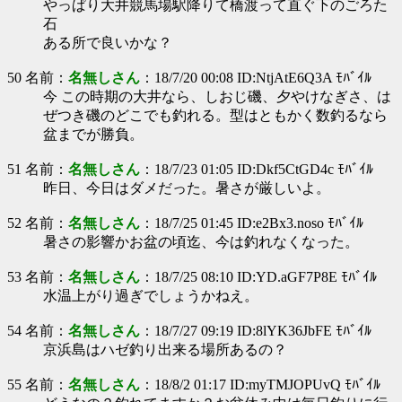
やっぱり大井競馬場駅降りて橋渡って直ぐ下のごろた
石
ある所で良いかな？
50 名前：
名無しさん
：18/7/20 00:08 ID:NtjAtE6Q3A ﾓﾊﾞｲﾙ
今 この時期の大井なら、しおじ磯、夕やけなぎさ、は
ぜつき磯のどこでも釣れる。型はともかく数釣るなら
盆までが勝負。
51 名前：
名無しさん
：18/7/23 01:05 ID:Dkf5CtGD4c ﾓﾊﾞｲﾙ
昨日、今日はダメだった。暑さが厳しいよ。
52 名前：
名無しさん
：18/7/25 01:45 ID:e2Bx3.noso ﾓﾊﾞｲﾙ
暑さの影響かお盆の頃迄、今は釣れなくなった。
53 名前：
名無しさん
：18/7/25 08:10 ID:YD.aGF7P8E ﾓﾊﾞｲﾙ
水温上がり過ぎでしょうかねえ。
54 名前：
名無しさん
：18/7/27 09:19 ID:8lYK36JbFE ﾓﾊﾞｲﾙ
京浜島はハゼ釣り出来る場所あるの？
55 名前：
名無しさん
：18/8/2 01:17 ID:myTMJOPUvQ ﾓﾊﾞｲﾙ