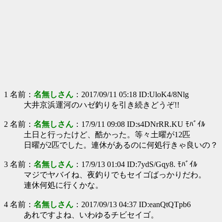
1 名前：
名無しさん
：2017/09/11 05:18 ID:UloK4/8Nlg
大井京浜運河のハゼ釣りを引き続きどうぞ!!
2 名前：
名無しさん
：17/9/11 09:08 ID:s4DNrRR.KU ﾓﾊﾞｲﾙ
土日と行ったけど、酷かった。等々土曜が12匹
日曜が2匹でした。連休があるのに何処行きゃ良いの？
3 名前：
名無しさん
：17/9/13 01:04 ID:7ydS/Gqy8. ﾓﾊﾞｲﾙ
マジでヤバイね、夜釣りでもセイゴばっかりだわ。
連休何処に行くかな。
4 名前：
名無しさん
：2017/09/13 04:37 ID:eanQtQTpb6
あれですよね、いわゆるチビセイゴ。