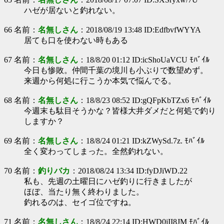
ハゼが居ないと釣れない。
66 名前：
名無しさん
：2018/08/19 13:48 ID:EdfbvfWYYA
居ても口を使わない時もある
67 名前：
名無しさん
：18/8/20 01:12 ID:icShoUaVCU ﾓﾊﾞｲﾙ
今日も惨敗。仲間千葉の境川も小ぶりで数望めず。
来週から何処に行こうか本気で悩んでる。
68 名前：
名無しさん
：18/8/23 08:52 ID:gQFpKbTZx6 ﾓﾊﾞｲﾙ
今週末も駄目そうかな？皆様大井ダメだと何処で釣り
しますか？
69 名前：
名無しさん
：18/8/24 01:21 ID:kZWySd.7z. ﾓﾊﾞｲﾙ
全く変わってしまった。全然釣れない。
70 名前：
釣りバカ
：2018/08/24 13:34 ID:fyDJiWD.22
私も、先週の土曜日にハゼ釣りに行きましたが
ほぼ、当たり無く終わりました。
釣れるのは、セイゴ位ですね。
71 名前：
名無しさん
：18/8/24 22:14 ID:HWD0jII8JM ﾓﾊﾞｲﾙ