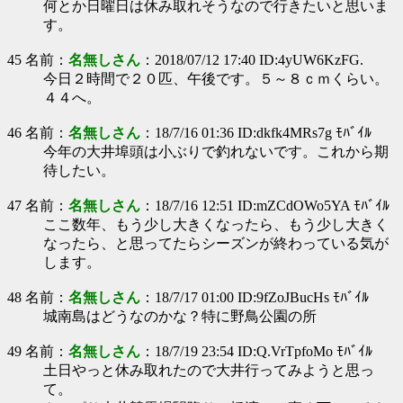
何とか日曜日は休み取れそうなので行きたいと思いま
す。
45 名前：
名無しさん
：2018/07/12 17:40 ID:4yUW6KzFG.
今日２時間で２０匹、午後です。５～８ｃｍくらい。
４４へ。
46 名前：
名無しさん
：18/7/16 01:36 ID:dkfk4MRs7g ﾓﾊﾞｲﾙ
今年の大井埠頭は小ぶりで釣れないです。これから期
待したい。
47 名前：
名無しさん
：18/7/16 12:51 ID:mZCdOWo5YA ﾓﾊﾞｲﾙ
ここ数年、もう少し大きくなったら、もう少し大きく
なったら、と思ってたらシーズンが終わっている気が
します。
48 名前：
名無しさん
：18/7/17 01:00 ID:9fZoJBucHs ﾓﾊﾞｲﾙ
城南島はどうなのかな？特に野鳥公園の所
49 名前：
名無しさん
：18/7/19 23:54 ID:Q.VrTpfoMo ﾓﾊﾞｲﾙ
土日やっと休み取れたので大井行ってみようと思っ
て。