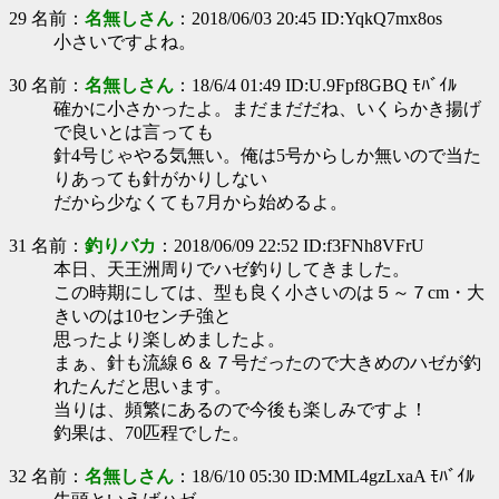
29 名前：
名無しさん
：2018/06/03 20:45 ID:YqkQ7mx8os
小さいですよね。
30 名前：
名無しさん
：18/6/4 01:49 ID:U.9Fpf8GBQ ﾓﾊﾞｲﾙ
確かに小さかったよ。まだまだだね、いくらかき揚げ
で良いとは言っても
針4号じゃやる気無い。俺は5号からしか無いので当た
りあっても針がかりしない
だから少なくても7月から始めるよ。
31 名前：
釣りバカ
：2018/06/09 22:52 ID:f3FNh8VFrU
本日、天王洲周りでハゼ釣りしてきました。
この時期にしては、型も良く小さいのは５～７cm・大
きいのは10センチ強と
思ったより楽しめましたよ。
まぁ、針も流線６＆７号だったので大きめのハゼが釣
れたんだと思います。
当りは、頻繁にあるので今後も楽しみですよ！
釣果は、70匹程でした。
32 名前：
名無しさん
：18/6/10 05:30 ID:MML4gzLxaA ﾓﾊﾞｲﾙ