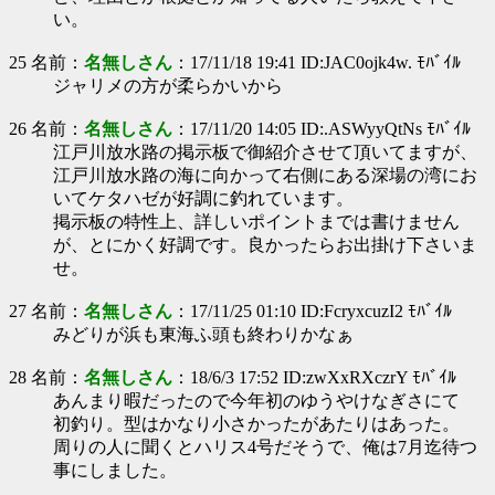
い。
25 名前：
名無しさん
：17/11/18 19:41 ID:JAC0ojk4w. ﾓﾊﾞｲﾙ
ジャリメの方が柔らかいから
26 名前：
名無しさん
：17/11/20 14:05 ID:.ASWyyQtNs ﾓﾊﾞｲﾙ
江戸川放水路の掲示板で御紹介させて頂いてますが、
江戸川放水路の海に向かって右側にある深場の湾にお
いてケタハゼが好調に釣れています。
掲示板の特性上、詳しいポイントまでは書けません
が、とにかく好調です。良かったらお出掛け下さいま
せ。
27 名前：
名無しさん
：17/11/25 01:10 ID:FcryxcuzI2 ﾓﾊﾞｲﾙ
みどりが浜も東海ふ頭も終わりかなぁ
28 名前：
名無しさん
：18/6/3 17:52 ID:zwXxRXczrY ﾓﾊﾞｲﾙ
あんまり暇だったので今年初のゆうやけなぎさにて
初釣り。型はかなり小さかったがあたりはあった。
周りの人に聞くとハリス4号だそうで、俺は7月迄待つ
事にしました。