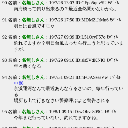
90 名前：
名無しさん
：19/7/26 13:03 ID:CFpo5qnv5U ﾓﾊﾞｲﾙ
南海橋って釣り出来るの？最近全然聞かないから。
91 名前：
名無しさん
：19/7/26 17:50 ID:MDMZ.JrMn6 ﾓﾊﾞｲﾙ
明日は台風ですじゃ
92 名前：
名無しさん
：19/7/27 09:39 ID:L51OryF57o ﾓﾊﾞｲﾙ
釣れてますか？明日台風去ったら行こうと思っていま
すが。
93 名前：
名無しさん
：19/7/29 09:16 ID:sls5VdKNlQ ﾓﾊﾞｲﾙ
年々悪くなる
94 名前：
名無しさん
：19/7/31 09:21 ID:nFOASsesVw ﾓﾊﾞｲﾙ
>>88
京浜運河なんで最近あんなうるさいの、毎年行ってい
る
場所も出て行きなさい警察呼ぶよと警告される
95 名前：
名無しさん
：19/8/1 09:15 ID:wObvs809C. ﾓﾊﾞｲﾙ
今年まだ行っていない、釣れてますかね。