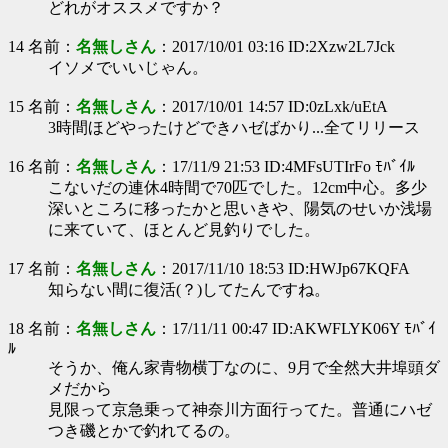
どれがオススメですか？
14 名前：
名無しさん
：2017/10/01 03:16 ID:2Xzw2L7Jck
イソメでいいじゃん。
15 名前：
名無しさん
：2017/10/01 14:57 ID:0zLxk/uEtA
3時間ほどやったけどできハゼばかり...全てリリース
16 名前：
名無しさん
：17/11/9 21:53 ID:4MFsUTIrFo ﾓﾊﾞｲﾙ
こないだの連休4時間で70匹でした。12cm中心。多少
深いところに移ったかと思いきや、陽気のせいか浅場
に来ていて、ほとんど見釣りでした。
17 名前：
名無しさん
：2017/11/10 18:53 ID:HWJp67KQFA
知らない間に復活(？)してたんですね。
18 名前：
名無しさん
：17/11/11 00:47 ID:AKWFLYK06Y ﾓﾊﾞｲ
ﾙ
そうか、俺ん家青物横丁なのに、9月で全然大井埠頭ダ
メだから
見限って京急乗って神奈川方面行ってた。普通にハゼ
つき磯とかで釣れてるの。