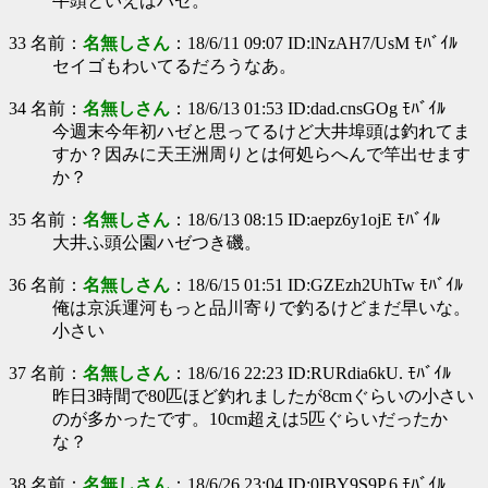
牛頭といえばハゼ。
33 名前：
名無しさん
：18/6/11 09:07 ID:lNzAH7/UsM ﾓﾊﾞｲﾙ
セイゴもわいてるだろうなあ。
34 名前：
名無しさん
：18/6/13 01:53 ID:dad.cnsGOg ﾓﾊﾞｲﾙ
今週末今年初ハゼと思ってるけど大井埠頭は釣れてま
すか？因みに天王洲周りとは何処らへんで竿出せます
か？
35 名前：
名無しさん
：18/6/13 08:15 ID:aepz6y1ojE ﾓﾊﾞｲﾙ
大井ふ頭公園ハゼつき磯。
36 名前：
名無しさん
：18/6/15 01:51 ID:GZEzh2UhTw ﾓﾊﾞｲﾙ
俺は京浜運河もっと品川寄りで釣るけどまだ早いな。
小さい
37 名前：
名無しさん
：18/6/16 22:23 ID:RURdia6kU. ﾓﾊﾞｲﾙ
昨日3時間で80匹ほど釣れましたが8cmぐらいの小さい
のが多かったです。10cm超えは5匹ぐらいだったか
な？
38 名前：
名無しさん
：18/6/26 23:04 ID:0IBY9S9P.6 ﾓﾊﾞｲﾙ