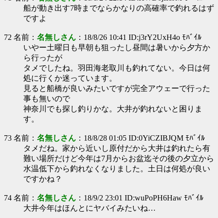
船が動き出す7時までならかなりの高確率で釣れるはず
ですよ
72 名前：
名無しさん
：18/8/26 10:41 ID:j3rY2UxH4o ﾓﾊﾞｲﾙ
いやー土曜日も早朝も狙ったし昼間は暑いから夕方か
ら行ったが
タメでしたね。羽田海老取川も釣れてない。今日は何
処に行くか迷っています。
見ると船橋が良いみたいですが完全アウェーで行った
事も無いので
神奈川でも探し釣りかな。大井が釣れないと困りま
す。
73 名前：
名無しさん
：18/8/28 01:05 ID:0YiCZIBJQM ﾓﾊﾞｲﾙ
タメだね。家から近いし原付だから大井は釣れたら有
難い場所だけど今年は7月からお盆迄その後の夕立から
水温低下から釣れなくなりました。土日は何処が良い
ですかね？
74 名前：
名無しさん
：18/9/2 23:01 ID:wuPoPH6Haw ﾓﾊﾞｲﾙ
大井今年はほんとにヤバイみたいね…