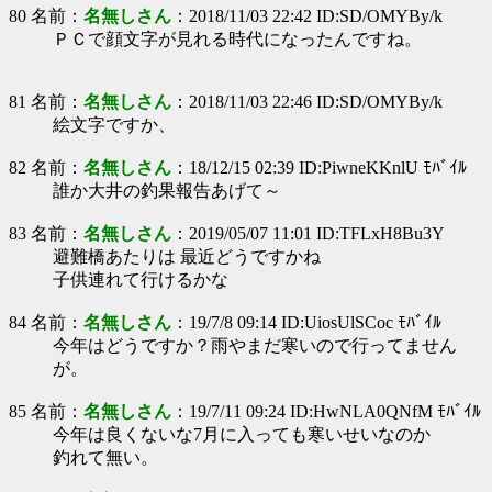
80 名前：
名無しさん
：2018/11/03 22:42 ID:SD/OMYBy/k
ＰＣで顔文字が見れる時代になったんですね。
81 名前：
名無しさん
：2018/11/03 22:46 ID:SD/OMYBy/k
絵文字ですか、
82 名前：
名無しさん
：18/12/15 02:39 ID:PiwneKKnlU ﾓﾊﾞｲﾙ
誰か大井の釣果報告あげて～
83 名前：
名無しさん
：2019/05/07 11:01 ID:TFLxH8Bu3Y
避難橋あたりは 最近どうですかね
子供連れて行けるかな
84 名前：
名無しさん
：19/7/8 09:14 ID:UiosUlSCoc ﾓﾊﾞｲﾙ
今年はどうですか？雨やまだ寒いので行ってません
が。
85 名前：
名無しさん
：19/7/11 09:24 ID:HwNLA0QNfM ﾓﾊﾞｲﾙ
今年は良くないな7月に入っても寒いせいなのか
釣れて無い。