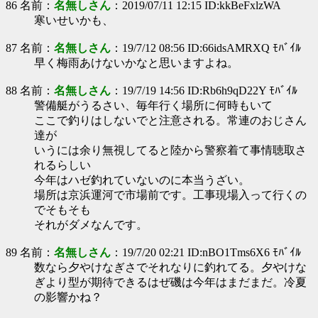
86 名前：
名無しさん
：2019/07/11 12:15 ID:kkBeFxlzWA
寒いせいかも、
87 名前：
名無しさん
：19/7/12 08:56 ID:66idsAMRXQ ﾓﾊﾞｲﾙ
早く梅雨あけないかなと思いますよね。
88 名前：
名無しさん
：19/7/19 14:56 ID:Rb6h9qD22Y ﾓﾊﾞｲﾙ
警備艇がうるさい、毎年行く場所に何時もいて
ここで釣りはしないでと注意される。常連のおじさん
達が
いうには余り無視してると陸から警察着て事情聴取さ
れるらしい
今年はハゼ釣れていないのに本当うざい。
場所は京浜運河で市場前です。工事現場入って行くの
でそもそも
それがダメなんです。
89 名前：
名無しさん
：19/7/20 02:21 ID:nBO1Tms6X6 ﾓﾊﾞｲﾙ
数なら夕やけなぎさでそれなりに釣れてる。夕やけな
ぎより型が期待できるはぜ磯は今年はまだまだ。冷夏
の影響かね？