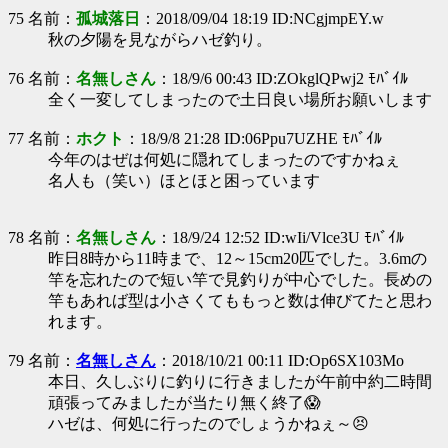
75 名前：
孤城落日
：2018/09/04 18:19 ID:NCgjmpEY.w
秋の夕陽を見ながらハゼ釣り。
76 名前：
名無しさん
：18/9/6 00:43 ID:ZOkglQPwj2 ﾓﾊﾞｲﾙ
全く一変してしまったので土日良い場所お願いします
77 名前：
ホクト
：18/9/8 21:28 ID:06Ppu7UZHE ﾓﾊﾞｲﾙ
今年のはぜは何処に隠れてしまったのですかねぇ
名人も（笑い）ほとほと困っています
78 名前：
名無しさん
：18/9/24 12:52 ID:wIi/Vlce3U ﾓﾊﾞｲﾙ
昨日8時から11時まで、12～15cm20匹でした。3.6mの
竿を忘れたので短い竿で見釣りが中心でした。長めの
竿もあれば型は小さくてももっと数は伸びてたと思わ
れます。
79 名前：
名無しさん
：2018/10/21 00:11 ID:Op6SX103Mo
本日、久しぶりに釣りに行きましたが午前中約二時間
頑張ってみましたが当たり無く終了😱
ハゼは、何処に行ったのでしょうかねぇ～😣