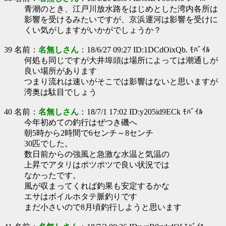
青潮のとき、江戸川放水路をはじめとした湾内各所は
影響を受けるみたいですが、京浜運河は影響を受けに
くい気がしますがいかがでしょうか？
39 名前：
名無しさん
：18/6/27 09:27 ID:1DCdOixQb. ﾓﾊﾞｲﾙ
何処も同じですが大井埠頭は場所によっては潮通しが
良い場所があります
つまり流れは速いがそこでは影響はないと思いますが
湾奥は駄目でしょう
40 名前：
名無しさん
：18/7/1 17:02 ID:y205id9ECk ﾓﾊﾞｲﾙ
今年初めての釣行はぜつき磯へ
朝5時から2時間で6センチ～8センチ
30匹でした。
数日前からの強風と急激な水温と気温の
上昇でアタリはポツポツで良い状況では
なかったです。
風が収まってくれば釣果も安定するかな
エサはボイルホタテ脈釣りです
まだ小さいので8月頃釣行しようと思います