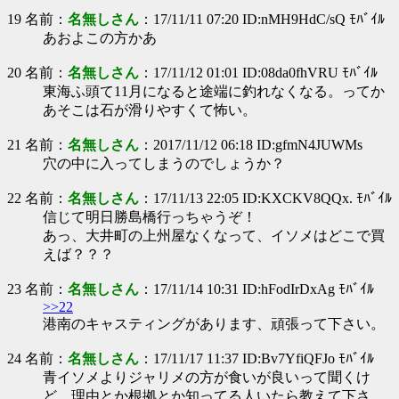
19 名前：
名無しさん
：17/11/11 07:20 ID:nMH9HdC/sQ ﾓﾊﾞｲﾙ
あおよこの方かあ
20 名前：
名無しさん
：17/11/12 01:01 ID:08da0fhVRU ﾓﾊﾞｲﾙ
東海ふ頭て11月になると途端に釣れなくなる。ってか
あそこは石が滑りやすくて怖い。
21 名前：
名無しさん
：2017/11/12 06:18 ID:gfmN4JUWMs
穴の中に入ってしまうのでしょうか？
22 名前：
名無しさん
：17/11/13 22:05 ID:KXCKV8QQx. ﾓﾊﾞｲﾙ
信じて明日勝島橋行っちゃうぞ！
あっ、大井町の上州屋なくなって、イソメはどこで買
えば？？？
23 名前：
名無しさん
：17/11/14 10:31 ID:hFodIrDxAg ﾓﾊﾞｲﾙ
>>22
港南のキャスティングがあります、頑張って下さい。
24 名前：
名無しさん
：17/11/17 11:37 ID:Bv7YfiQFJo ﾓﾊﾞｲﾙ
青イソメよりジャリメの方が食いが良いって聞くけ
ど、理由とか根拠とか知ってる人いたら教えて下さ