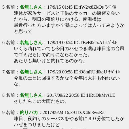
5 名前：
名無しさん
：17/9/15 01:45 ID:fW2/c8ZkQs ﾓﾊﾞｲﾙ
連休が家族サービスと子供のサッカーの練習立会い
だから、明日の夜釣りにかける。南海橋は
最近行った方いますか？潮によっては入ってみようか
と思って
6 名前：
名無しさん
：17/9/19 00:54 ID:TBeB0efxAI ﾓﾊﾞｲﾙ
いくら晴れていても今日のハゼつき磯は昨日迄の台風
でゴミだらけで釣りにならなかった。
あたりも無いけど釣れてるのかな。
7 名前：
名無しさん
：17/9/20 00:58 ID:O8mRUd0tqU ﾓﾊﾞｲﾙ
今度の土日は回復するかな？今年は大井も釣れない
な。
8 名前：
名無しさん
：2017/09/22 20:58 ID:HRuQkMvsLE
そしたらこの大雨だもの。
9 名前：
釣りバカ
：2017/09/24 16:39 ID:X4hI3wsR/c
昨日、夜釣りのシーバスをやる前に３０分位でしたが
ハゼをつりましたけど