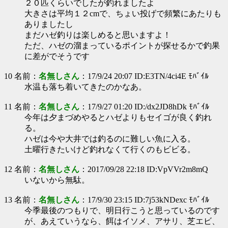
２０匹くらいでしたが釣れましたよ
大きさは平均１２cmで、ちょい投げで頻繁にあたりも
ありましたし
まだハゼ釣りは楽しめると思いますよ！
ただ、ハゼの溜まっているポイントが探せるかで釣果
に差がでそうです
10 名前：
名無しさん
：17/9/24 20:07 ID:E3TN/4ci4E ﾓﾊﾞｲﾙ
水温も落ち着いてきたのかなあ。
11 名前：
名無しさん
：17/9/27 01:20 ID:/dx2JD8hDk ﾓﾊﾞｲﾙ
今年は夕まづめやるとハゼよりもセイゴが良く釣れ
る。
ハゼは今や大井では釣るのに難しい魚に入る。
土曜行きたいけど釣れなくて行くのもビビる。
12 名前：
名無しさん
：2017/09/28 22:18 ID:VpVVr2m8mQ
いないから無駄。
13 名前：
名無しさん
：17/9/30 23:15 ID:7j53kNDexc ﾓﾊﾞｲﾙ
今季最後のつもりで、明日行こうと思っているのです
が、あえていうなら、餌はイソメ、アサリ、芝エビ、