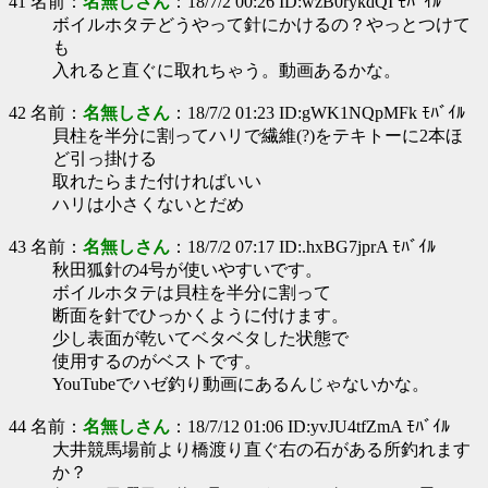
41 名前：
名無しさん
：18/7/2 00:26 ID:wzB0rykdQI ﾓﾊﾞｲﾙ
ボイルホタテどうやって針にかけるの？やっとつけて
も
入れると直ぐに取れちゃう。動画あるかな。
42 名前：
名無しさん
：18/7/2 01:23 ID:gWK1NQpMFk ﾓﾊﾞｲﾙ
貝柱を半分に割ってハリで繊維(?)をテキトーに2本ほ
ど引っ掛ける
取れたらまた付ければいい
ハリは小さくないとだめ
43 名前：
名無しさん
：18/7/2 07:17 ID:.hxBG7jprA ﾓﾊﾞｲﾙ
秋田狐針の4号が使いやすいです。
ボイルホタテは貝柱を半分に割って
断面を針でひっかくように付けます。
少し表面が乾いてベタベタした状態で
使用するのがベストです。
YouTubeでハゼ釣り動画にあるんじゃないかな。
44 名前：
名無しさん
：18/7/12 01:06 ID:yvJU4tfZmA ﾓﾊﾞｲﾙ
大井競馬場前より橋渡り直ぐ右の石がある所釣れます
か？