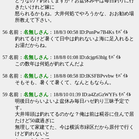
どうなの？釣れてますか？お盆休み中は毎日釣りに行
きたいけれど嫁に
怒られるかもね。大井何処でやろうかな、おお勧め場
所教えて下さい。
56 名前：
名無しさん
：18/8/3 00:58 ID:PunPw7B4Ks ﾓﾊﾞｲﾙ
釣れてるけど暑くて日中は釣れないよ海に足入れると
お湯だからね。
57 名前：
名無しさん
：18/8/8 01:08 ID:dcjgr63hlg ﾓﾊﾞｲﾙ
この数年は何処が釣れてんだよ
58 名前：
名無しさん
：18/8/8 08:58 ID:IKSFBPvvbw ﾓﾊﾞｲﾙ
そもそも、暑くて暑くて、なんともならん。
59 名前：
名無しさん
：18/8/10 01:39 ID:a4ZzGzWYFs ﾓﾊﾞｲﾙ
明後日からいよいよ盆休み毎日ハゼ釣り三昧予定で
す。
大井埠頭は釣れてるのかな？俺は前は糀谷に住んで居
たけど50歳過ぎに
無理して家建てた、今は横浜市緑区だから原付で行く
けど釣れないと