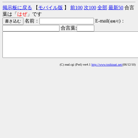
掲示板に戻る
【
モバイル版
】
前100
次100
全部
最新50
合言
葉は「
はぜ
」です
名前：
E-mail(
)：
省略可
合言葉:
(C) read.cgi (Perl) ver4.1
http://www.toshinari.net/
(06/12/10)