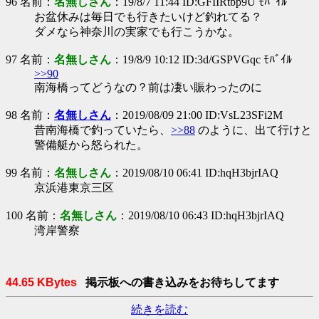
96 名前：
名無しさん
：19/8/7 11:44 ID:GFIIRtbp9U ﾓﾊﾞｲﾙ
お盆休みは毎日でも行きたいけど釣れてる？
ダメなら神奈川の実家でも行こうかな。
97 名前：
名無しさん
：19/8/9 10:12 ID:3d/GSPVGqc ﾓﾊﾞｲﾙ
>>90
南海橋ってどうなの？前は凄い賑わったのに
98 名前：
名無しさん
：2019/08/09 21:00 ID:VsL23SFi2M
昔南海橋で釣っていたら、
>>88
のように、出て行けと
警備艇から怒られた。
99 名前：
名無しさん
：2019/08/10 06:41 ID:hqH3bjrIAQ
京浜港東京三区
100 名前：
名無しさん
：2019/08/10 06:43 ID:hqH3bjrIAQ
湾岸警察
44.65 KBytes
掲示板への書き込みをお待ちしてます
続きを読む