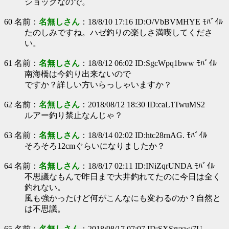
ショックなので。
60 名前：
名無しさん
：18/8/10 17:16 ID:O/VbBVMHYE ﾓﾊﾞｲﾙ
たのしみですね。ハゼ釣りの楽しさ満喫してくださ
い。
61 名前：
名無しさん
：18/8/12 06:02 ID:SgcWpq1bww ﾓﾊﾞｲﾙ
南海橋は今釣り出来ないので
ですか？詳しい方いらっしゃいますか？
62 名前：
名無しさん
：2018/08/12 18:30 ID:caL1TwuMS2
ルアー釣り禁止なんじゃ？
63 名前：
名無しさん
：18/8/14 02:02 ID:htc28rnAG. ﾓﾊﾞｲﾙ
そろそろ12cmぐらいになりましたか？
64 名前：
名無しさん
：18/8/17 02:11 ID:INiZqrUNDA ﾓﾊﾞｲﾙ
不思議なもんで昨日まで大井釣れてたのに今日は全く
釣れない。
風も強かったけど何がこんなにも変わるのか？自然と
は不思議。
65 名前：
名無しさん
：2018/08/17 07:07 ID:SXSryxw/7U