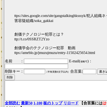
ttps://sites.google.com/site/gangstalkinghksssyk/
害容疑組織/soka_gakkai
創価テクノロジー犯罪とは？
ttp://t.co/0SSRZT2Yzo
創価学会のテクノロジー犯罪 動画
ttps://ameblo.jp/jmuzujmuzu/entry-11502425654.html
名前 ：
E-mail(
)：
省略可
削除キー：
合言葉:
（半角英数8文字以内）
全部読む
最新50
1-100
板のトップ
リロード
【合言葉には
は