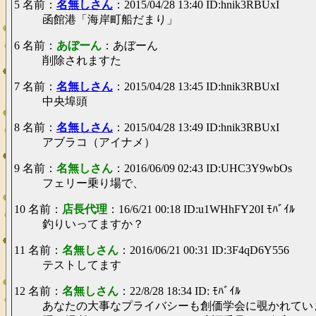
5 名前：
名無しさん
：2015/04/28 13:40 ID:hnik3RBUxI
函館港「海岸町船だまり」
6 名前：
あぼーん
：あぼーん
削除されますた
7 名前：
名無しさん
：2015/04/28 13:45 ID:hnik3RBUxI
中央埠頭
8 名前：
名無しさん
：2015/04/28 13:49 ID:hnik3RBUxI
アブラコ（アイナメ）
9 名前：
名無しさん
：2016/06/09 02:43 ID:UHC3Y9wbOs
フェリー乗り場で、
10 名前：
店長代理
：16/6/21 00:18 ID:u1WHhFY20I ﾓﾊﾞｲﾙ
釣りいってますか？
11 名前：
名無しさん
：2016/06/21 00:31 ID:3F4qD6Y556
テストしてます
12 名前：
名無しさん
：22/8/28 18:34 ID: ﾓﾊﾞｲﾙ
あなたの大事なプライバシーも創価学会に覗かれてい