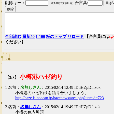
削除キー：
合言葉:
（半角英数8文字以内）
全部読む
最新50
1-100
板のトップ
リロード
【合言葉には
は
ください】
小樽港ハゼ釣り
【3:8】
1 名前：
名無しさん
：2015/02/14 12:49 ID:iHZpD.hxok
小樽港のハゼ釣りを語り合いましょう。
http://haze.la.coocan.jp/hazenews/area.php?itemid=723
2 名前：
名無しさん
：2015/02/14 19:49 ID:iHZpD.hxok
小樽の色内埠頭