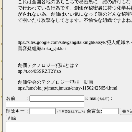
これは全国各地のあちこちで秘密裏に、誰の許可もな
で行われている行為です。創価が秘密裏に持つ化学兵
がされない為、創価はいい気になって誰のどんな秘密
で覗いたり攻撃をしてきます。不愉快な組織ですよね
ttps://sites.google.com/site/gangstalkinghksssyk/
害容疑組織/soka_gakkai
創価テクノロジー犯罪とは？
ttp://t.co/0SSRZT2Yzo
創価学会のテクノロジー犯罪 動画
ttps://ameblo.jp/jmuzujmuzu/entry-11502425654.html
名前 ：
E-mail(
)：
省略可
削除キー：
合言葉:
（半角英数8文字以内）