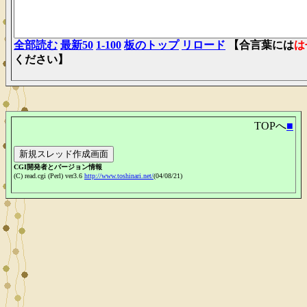
全部読む
最新50
1-100
板のトップ
リロード
【合言葉には
は
ください】
TOPへ
■
CGI開発者とバージョン情報
(C) read.cgi (Perl) ver3.6
http://www.toshinari.net/
(04/08/21)