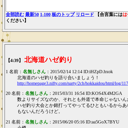
全部読む
最新50
1-100
板のトップ
リロード
【合言葉には
は
ください】
北海道ハゼ釣り
【4:39】
1 名前：
名無しさん
：2015/02/14 12:14 ID:iHZpD.hxok
北海道のハゼ釣りを語り合いましょう！
http://homepage3.nifty.com/narty/2ch/hokkaidou/html/log/1
20 名前：
名無しさん
：2015/03/31 16:54 ID:KOS4X4M2GA
数よりサイズなのか、それとも外道で本命じゃないん
ハゼ釣り大会とか銘打ってやってるひともいるからあ
もないんだろうけど。
21 名前：
名無しさん
：2015/06/20 05:16 ID:aa5GoX7BYU
小樽