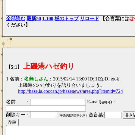
全部読む
最新50
1-100
板のトップ
リロード
【合言葉には
は
ください】
上磯港ハゼ釣り
【5:1】
1 名前：
名無しさん
：2015/02/14 13:00 ID:iHZpD.hxok
上磯港のハゼ釣りを語り合いましょう。
http://haze.la.coocan.jp/hazenews/area.php?itemid=724
名前 ：
E-mail(
)：
省略可
削除キー：
合言葉:
（半角英数8文字以内）