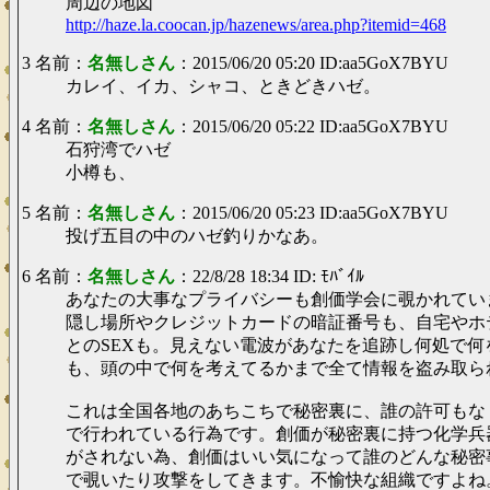
周辺の地図
http://haze.la.coocan.jp/hazenews/area.php?itemid=468
3 名前：
名無しさん
：2015/06/20 05:20 ID:aa5GoX7BYU
カレイ、イカ、シャコ、ときどきハゼ。
4 名前：
名無しさん
：2015/06/20 05:22 ID:aa5GoX7BYU
石狩湾でハゼ
小樽も、
5 名前：
名無しさん
：2015/06/20 05:23 ID:aa5GoX7BYU
投げ五目の中のハゼ釣りかなあ。
6 名前：
名無しさん
：22/8/28 18:34 ID: ﾓﾊﾞｲﾙ
あなたの大事なプライバシーも創価学会に覗かれてい
隠し場所やクレジットカードの暗証番号も、自宅やホ
とのSEXも。見えない電波があなたを追跡し何処で何
も、頭の中で何を考えてるかまで全て情報を盗み取ら
これは全国各地のあちこちで秘密裏に、誰の許可もな
で行われている行為です。創価が秘密裏に持つ化学兵
がされない為、創価はいい気になって誰のどんな秘密
で覗いたり攻撃をしてきます。不愉快な組織ですよね