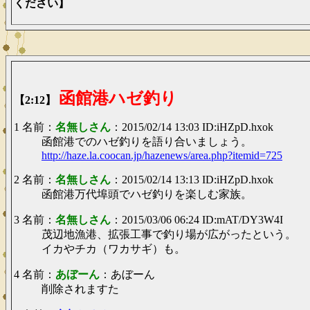
ください】
函館港ハゼ釣り
【2:12】
1 名前：
名無しさん
：2015/02/14 13:03 ID:iHZpD.hxok
函館港でのハゼ釣りを語り合いましょう。
http://haze.la.coocan.jp/hazenews/area.php?itemid=725
2 名前：
名無しさん
：2015/02/14 13:13 ID:iHZpD.hxok
函館港万代埠頭でハゼ釣りを楽しむ家族。
3 名前：
名無しさん
：2015/03/06 06:24 ID:mAT/DY3W4I
茂辺地漁港、拡張工事で釣り場が広がったという。
イカやチカ（ワカサギ）も。
4 名前：
あぼーん
：あぼーん
削除されますた