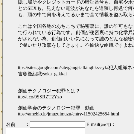
隠し場所やクレジットカードの暗証番号も、自宅やホ
とのSEXも。見えない電波があなたを追跡し何処で何
も、頭の中で何を考えてるかまで全て情報を盗み取ら
これは全国各地のあちこちで秘密裏に、誰の許可もな
で行われている行為です。創価が秘密裏に持つ化学兵
がされない為、創価はいい気になって誰のどんな秘密
で覗いたり攻撃をしてきます。不愉快な組織ですよね
ttps://sites.google.com/site/gangstalkinghksssyk/
害容疑組織/soka_gakkai
創価テクノロジー犯罪とは？
ttp://t.co/0SSRZT2Yzo
創価学会のテクノロジー犯罪 動画
ttps://ameblo.jp/jmuzujmuzu/entry-11502425654.html
名前 ：
E-mail(
)：
省略可