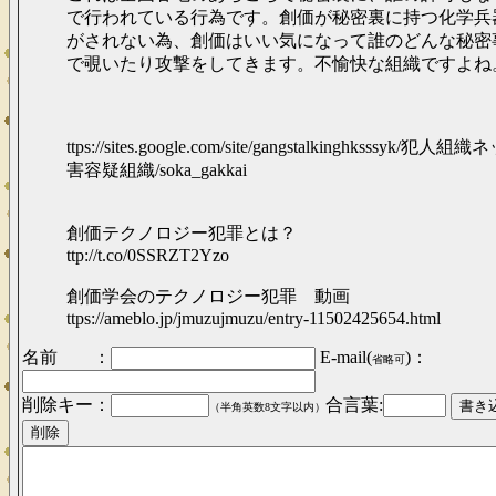
で行われている行為です。創価が秘密裏に持つ化学兵
がされない為、創価はいい気になって誰のどんな秘密
で覗いたり攻撃をしてきます。不愉快な組織ですよね
ttps://sites.google.com/site/gangstalkinghksssyk/
害容疑組織/soka_gakkai
創価テクノロジー犯罪とは？
ttp://t.co/0SSRZT2Yzo
創価学会のテクノロジー犯罪 動画
ttps://ameblo.jp/jmuzujmuzu/entry-11502425654.html
名前 ：
E-mail(
)：
省略可
削除キー：
合言葉:
（半角英数8文字以内）