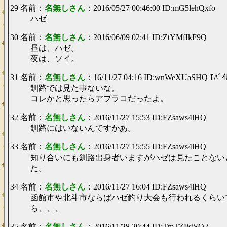
29 名前：
名無しさん
：2016/05/27 00:46:00 ID:mG5lehQxfo
ハゼ
30 名前：
名無しさん
：2016/06/09 02:41 ID:ZtYMfIkF9Q
昼は、ハゼ。
夜は、ソイ。
31 名前：
名無しさん
：16/11/27 04:16 ID:wnWeXUaSHQ ﾓﾊﾞｲ
釧路では見た事ないな。
コレかと思ったらアブラコだったよ。
32 名前：
名無しさん
：2016/11/27 15:53 ID:FZsaws4lHQ
釧路にはいないんですかあ。
33 名前：
名無しさん
：2016/11/27 15:55 ID:FZsaws4lHQ
知り合いにも釧路出身者いますがハゼは見たことない
た。
34 名前：
名無しさん
：2016/11/27 16:04 ID:FZsaws4lHQ
函館市や北斗市ならばハゼ釣り大会も行われるくらい
ら、、、
35 名前：
名無しさん
：2016/11/28 20:44 ID:TmTZPsjSQ2