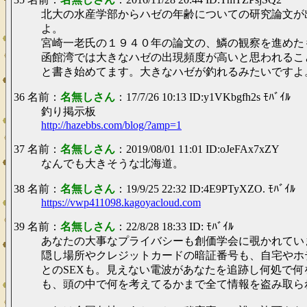
北大の水産学部からハゼの年齢についての研究論文が
よ。
宮崎一老氏の１９４０年の論文の、鱗の観察を進めた
函館湾では大きなハゼの出現頻度が高いと思われるこ
と書き始めてます。大きなハゼが釣れるみたいですよ
36 名前：
名無しさん
：17/7/26 10:13 ID:y1VKbgfh2s ﾓﾊﾞｲﾙ
釣り掲示板
http://hazebbs.com/blog/?amp=1
37 名前：
名無しさん
：2019/08/01 11:01 ID:oJeFAx7xZY
なんでも大きそうな北海道。
38 名前：
名無しさん
：19/9/25 22:32 ID:4E9PTyXZO. ﾓﾊﾞｲﾙ
https://vwp411098.kagoyacloud.com
39 名前：
名無しさん
：22/8/28 18:33 ID: ﾓﾊﾞｲﾙ
あなたの大事なプライバシーも創価学会に覗かれてい
隠し場所やクレジットカードの暗証番号も、自宅やホ
とのSEXも。見えない電波があなたを追跡し何処で何
も、頭の中で何を考えてるかまで全て情報を盗み取ら