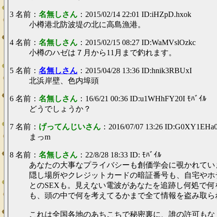
3 名前：
名無しさん
：2015/02/14 22:01 ID:iHZpD.hxok
小樽港北防波堤の北に高島漁港。
4 名前：
名無しさん
：2015/02/15 08:27 ID:WaMVslOzkc
小樽のハゼは７月から11月まで釣れます。
5 名前：
名無しさん
：2015/04/28 13:36 ID:hnik3RBUxI
北浜岸壁、色内埠頭
6 名前：
名無しさん
：16/6/21 00:36 ID:u1WHhFY20I ﾓﾊﾞｲﾙ
どうでしょうか？
7 名前：
げってんじいさん
：2016/07/07 13:26 ID:G0XY1EHa0
まっm
8 名前：
名無しさん
：22/8/28 18:33 ID: ﾓﾊﾞｲﾙ
あなたの大事なプライバシーも創価学会に覗かれてい
隠し場所やクレジットカードの暗証番号も、自宅やホ
とのSEXも。見えない電波があなたを追跡し何処で何
も、頭の中で何を考えてるかまで全て情報を盗み取ら
これは全国各地のあちこちで秘密裏に、誰の許可もな