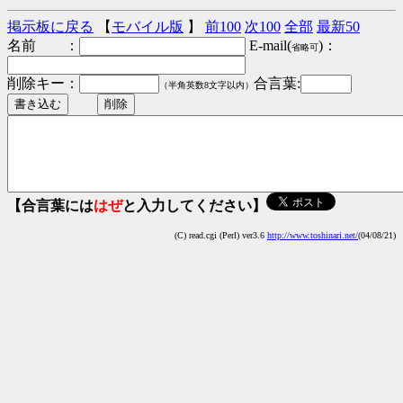
掲示板に戻る
【
モバイル版
】
前100
次100
全部
最新50
名前 ：
E-mail(
)：
省略可
削除キー：
合言葉:
（半角英数8文字以内）
【合言葉には
はぜ
と入力してください】
(C) read.cgi (Perl) ver3.6
http://www.toshinari.net/
(04/08/21)