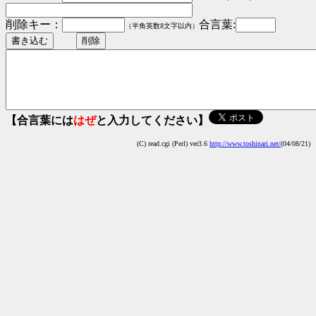
削除キー：
合言葉:
（半角英数8文字以内）
【合言葉には
はぜ
と入力してください】
(C) read.cgi (Perl) ver3.6
http://www.toshinari.net/
(04/08/21)