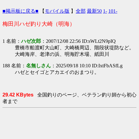
■掲示板に戻る■
【
モバイル版
】
全部
最新50
1-
101-
梅田川ハゼ釣り大崎（明海）
1 名前：
ハゼ次郎
：2007/12/08 22:56 ID:sWLt2N9pIQ
豊橋市船渡町大山町、大崎橋周辺、階段状堤防など。
大崎海岸、老津の浜、明海貯木場、紙田川
188 名前：
名無しさん
：2025/09/18 10:10 ID:IxtFbASfLg
ハゼとセイゴとアカエイのおまつり。
29.42 KBytes
全国釣りのページ、ベテラン釣り師から初心
者まで