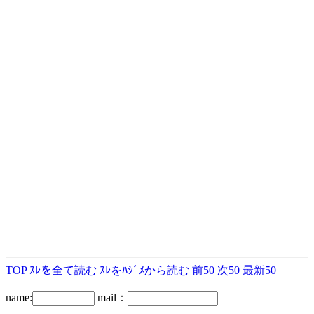
TOP
ｽﾚを全て読む
ｽﾚをﾊｼﾞﾒから読む
前50
次50
最新50
name:
mail：