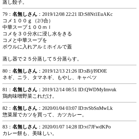
蒸し餃子。
79：
名無しさん
：2019/12/08 22:21 ID:S8Nt1EuAKc
コメ１００ｇ（2/3合）
中華スープ１００ｍｌ
コメを３０分水に浸し水をきる
コメと中華スープを
ボウルに入れアルミホイルで蓋
蒸し器で２５分蒸して５分蒸らす。
80：
名無しさん
：2019/12/13 21:26 ID:sB/j/I9D0E
ネギ、ニラ、タマネギ、もやし、キャベツ
81：
名無しさん
：2019/12/14 08:51 ID:QWDMyImvuk
鶏肉味噌野菜これだけ。
82：
名無しさん
：2020/01/04 03:07 ID:tvSbSnMwLk
惣菜屋でカツを買って、カツカレー。
83：
名無しさん
：2020/01/07 14:28 ID:vi7JFwdKPo
カレー餅も、美味しい。