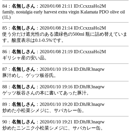
84：
名無しさん
：2020/01/08 21:11 ID:CcxzzaHo2M
family. nostalgia early harvest extra virgin Kalamata PDO olive oil
(1L)
85：
名無しさん
：2020/01/08 21:14 ID:CcxzzaHo2M
使う分だけ遮光性のある濃緑色の500ml 瓶に詰め替えていま
す。酸度表示は0.1-0.5%です。
86：
名無しさん
：2020/01/08 21:19 ID:CcxzzaHo2M
ギリシャ産の安い品。
87：
名無しさん
：2020/01/10 19:14 ID:DhJR3naqrw
豚汁めし、ゲッツ板谷氏。
88：
名無しさん
：2020/01/10 19:16 ID:DhJR3naqrw
ゲッツ板谷さんの本に書いてあった豚汁。
89：
名無しさん
：2020/01/10 19:20 ID:DhJR3naqrw
炒めた小松菜シメジに、サバカレー缶。
90：
名無しさん
：2020/01/10 19:21 ID:DhJR3naqrw
炒めたニンニク小松菜シメジに、サバカレー缶。