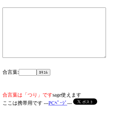
合言葉:
合言葉は「つり」です
sage使えます
ここは携帯用です ---
PCﾍﾟｰｼﾞ
---