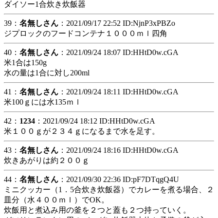
ダイソー1合炊き炊飯器
39：
名無しさん
：2021/09/17 22:52 ID:NjnP3xPBZo
ジプロックのフードコンテナ１０００ｍｌ四角
40：
名無しさん
：2021/09/24 18:07 ID:HHtD0w.cGA
米1合は150g
水の量は1合に対し200ml
41：
名無しさん
：2021/09/24 18:11 ID:HHtD0w.cGA
米100ｇには水135ｍｌ
42：
1234
：2021/09/24 18:12 ID:HHtD0w.cGA
米１００ｇが２３４ｇになるまで水を足す。
43：
名無しさん
：2021/09/24 18:16 ID:HHtD0w.cGA
炊きあがりは約２００ｇ
44：
名無しさん
：2021/09/30 22:36 ID:pF7DTqgQ4U
ミニクッカー（1．5合炊き炊飯器）でカレーを煮る場合、２
皿分（水４００ｍｌ）でOK。
炊飯用と煮込み用の釜を２つと蓋も２つ持っていく。