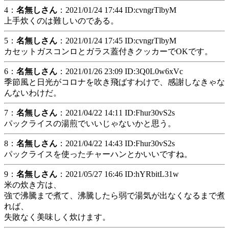
4：
名無しさん
：2021/01/24 17:44 ID:cvngrTlbyM
上手炊くのは難しいのである。
5：
名無しさん
：2021/01/24 17:45 ID:cvngrTlbyM
カセットガスコンロとガラス蓋付きクッカーでOKです。
6：
名無しさん
：2021/01/26 23:09 ID:3Q0L0w6xVc
季節風と日光がコロナを吹き飛ばすわけで、感謝しなきゃな
んないわけだ。
7：
名無しさん
：2021/04/22 14:11 ID:Fhur30vS2s
パックライスの湯煎でいいじゃないかと思う。
8：
名無しさん
：2021/04/22 14:43 ID:Fhur30vS2s
パックライスを使ったチャーハンとかいいですね。
9：
名無しさん
：2021/05/27 16:46 ID:hYRbitL31w
米の炊き方は、
強で沸騰まで煮て、沸騰したら弱で湯気が出なくなるまで煮
れば、
失敗なく美味しく炊けます。