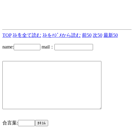
TOP
ｽﾚを全て読む
ｽﾚをﾊｼﾞﾒから読む
前50
次50
最新50
name:
mail：
合言葉: