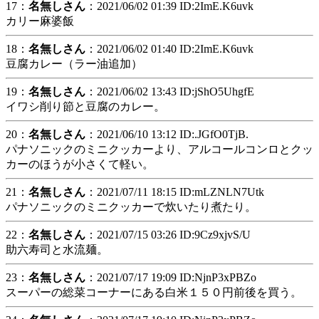
17：
名無しさん
：2021/06/02 01:39 ID:2ImE.K6uvk
カリー麻婆飯
18：
名無しさん
：2021/06/02 01:40 ID:2ImE.K6uvk
豆腐カレー（ラー油追加）
19：
名無しさん
：2021/06/02 13:43 ID:jShO5UhgfE
イワシ削り節と豆腐のカレー。
20：
名無しさん
：2021/06/10 13:12 ID:.JGfO0TjB.
パナソニックのミニクッカーより、アルコールコンロとクッ
カーのほうが小さくて軽い。
21：
名無しさん
：2021/07/11 18:15 ID:mLZNLN7Utk
パナソニックのミニクッカーで炊いたり煮たり。
22：
名無しさん
：2021/07/15 03:26 ID:9Cz9xjvS/U
助六寿司と水流麺。
23：
名無しさん
：2021/07/17 19:09 ID:NjnP3xPBZo
スーパーの総菜コーナーにある白米１５０円前後を買う。