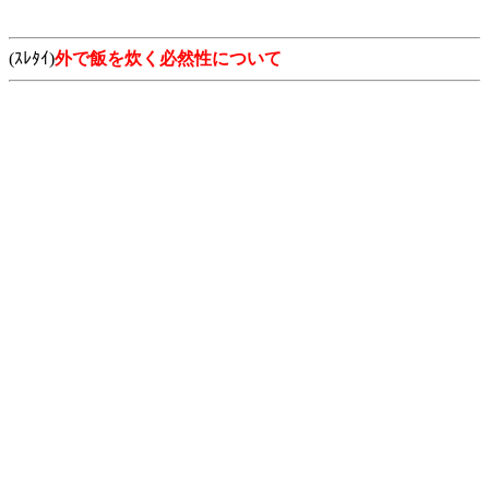
(ｽﾚﾀｲ)
外で飯を炊く必然性について