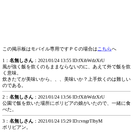
この掲示板はモバイル専用ですＰＣの場合は
こちら
へ
1：
名無しさん
：2021/01/24 13:55 ID:fXibWdzXrU
風が強く飯を炊くのもままならないのに、あえて外で飯を炊
く意味。
炊きたてが美味いから、、、美味いか？上手炊くのは難しい
のである。
2：
名無しさん
：2021/01/24 13:56 ID:fXibWdzXrU
公園で飯を炊いた場所にボリビアの娘がいたので、一緒に食
べた。
3：
名無しさん
：2021/01/24 15:29 ID:cvngrTlbyM
ボリビアン。