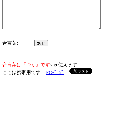
合言葉:
合言葉は「つり」です
sage使えます
ここは携帯用です ---
PCﾍﾟｰｼﾞ
---