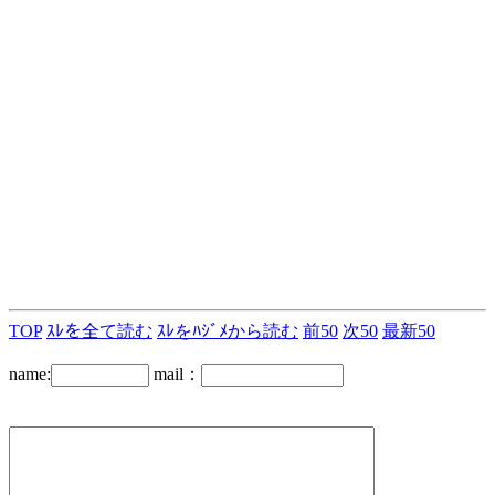
TOP
ｽﾚを全て読む
ｽﾚをﾊｼﾞﾒから読む
前50
次50
最新50
name:
mail：