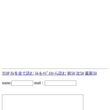
TOP
ｽﾚを全て読む
ｽﾚをﾊｼﾞﾒから読む
前50
次50
最新50
name:
mail：