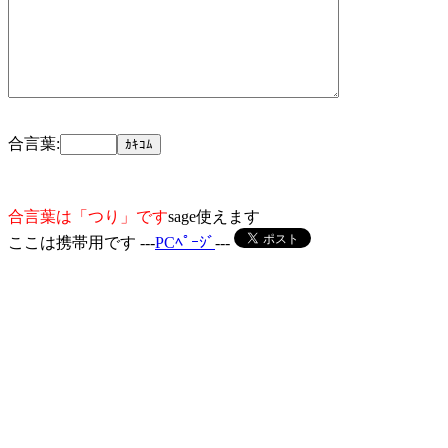
合言葉:
合言葉は「つり」です
sage使えます
ここは携帯用です ---
PCﾍﾟｰｼﾞ
---