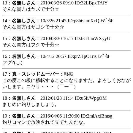
13：
名無しさん
：2010/03/26 09:10 ID:32LBpxTAiY
そんな貴方はヤズで十分☆
14：
名無しさん
：10/3/26 21:45 ID:p8b6jamXcQ ﾓﾊﾞｲﾙ
そんな貴方はサゴシで十分☆
15：
名無しさん
：2010/03/30 16:17 ID:hG1nuWXyyU
そんな貴方はフグで十分☆
16：
名無しさん
：10/4/12 20:57 ID:prZTpO1ris ﾓﾊﾞｲﾙ
フグ?(-_-)
17：
真・スレッドムーバー
：移転
この度この板に移転することになりますた。よろしくおなが
いします。ニヤリ・・・（￣ー￣）
18：
名無しさん
：2012/01/28 11:14 ID:u5Ii/WpgOM
まじめに釣りしましょう。
19：
名無しさん
：2016/04/06 11:30:00 ID:2mlAxiBmsg
釣りロマンで放映されて立てたんだな。