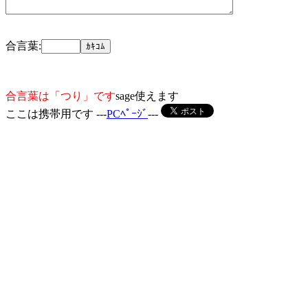
合言葉:
合言葉は「つり」です
sage使えます
ここは携帯用です ---
PCﾍﾟｰｼﾞ
---