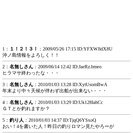
1：
１！２！３！
：2009/05/26 17:15 ID:YFXWJidX8U
沖ノ島情報をよろしく！！
2：
名無しさん
：2009/06/14 12:42 ID:JaeRz.bmeo
ヒラマサ終わったな・・・
3：
名無しさん
：2010/01/03 13:28 ID:XytUsomBwA
年末より中々天候が伴わず出船が出来ない・・・
4：
名無しさん
：2010/01/03 13:29 ID:Uk128IahCc
ＧＴとか釣れますか？
5：
釣り人
：2010/01/03 14:37 ID:TjqQ6YSxoQ
おい！4を書いた人！昨日の釣りロマン見たやろーが