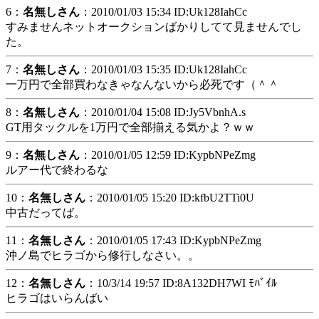
6：
名無しさん
：2010/01/03 15:34 ID:Uk128IahCc
すみませんネットオークションばかりしてて見ませんでし
た。
7：
名無しさん
：2010/01/03 15:35 ID:Uk128IahCc
一万円で全部買わなきゃなんないから必死です（＾＾
8：
名無しさん
：2010/01/04 15:08 ID:Jy5VbnhA.s
GT用タックルを1万円で全部揃える気かよ？ｗｗ
9：
名無しさん
：2010/01/05 12:59 ID:KypbNPeZmg
ルアー代で終わるな
10：
名無しさん
：2010/01/05 15:20 ID:kfbU2TTi0U
中古だってば。
11：
名無しさん
：2010/01/05 17:43 ID:KypbNPeZmg
沖ノ島でヒラゴから修行しなさい。。
12：
名無しさん
：10/3/14 19:57 ID:8A132DH7WI ﾓﾊﾞｲﾙ
ヒラゴはいらんばい