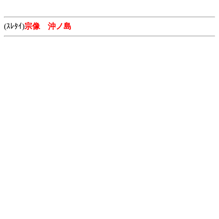
(ｽﾚﾀｲ)
宗像 沖ノ島