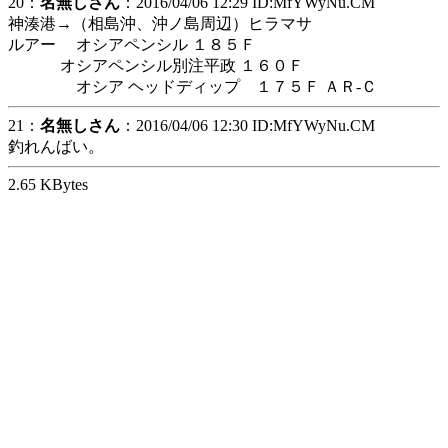
20：
名無しさん
：2016/04/06 12:29 ID:MfYWyNu.CM
神湊港→（相島沖、沖ノ島周辺）ヒラマサ
ルアー オシアペンシル １８５Ｆ
オシアペンシル別注平政 １６０Ｆ
オシア ヘッドディップ １７５Ｆ ＡＲ-Ｃ
21：
名無しさん
：2016/04/06 12:30 ID:MfYWyNu.CM
釣れんばい。
2.65 KBytes