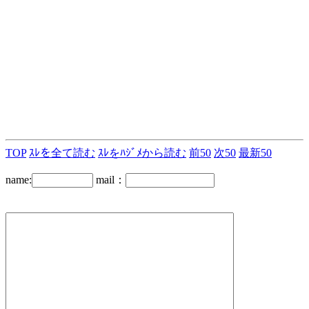
TOP
ｽﾚを全て読む
ｽﾚをﾊｼﾞﾒから読む
前50
次50
最新50
name:
mail：