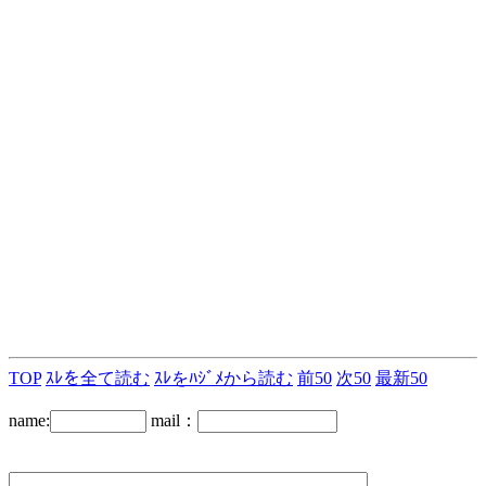
TOP
ｽﾚを全て読む
ｽﾚをﾊｼﾞﾒから読む
前50
次50
最新50
name:
mail：