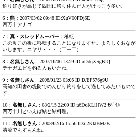
釣り好きが高じて四国に移り住んだ人がけっこう多い。
6：
熊
：2007/03/02 09:48 ID:XuV00FDj6E
四万十アナゴ
7：
真・スレッドムーバー
：移転
この度この板に移転することになりますた。よろしくおなが
いします。ニヤリ・・・（￣ー￣）
8：
名無しさん
：2007/10/06 13:59 ID:uDdqXSgBIQ
テナガエビを釣る人もいたね。
9：
名無しさん
：2008/01/23 03:05 ID:D/EF576g9U
高知の田舎の堤防でのんびり釣りをして過してみたいもので
す。
10：
名無しさん
：08/2/15 22:00 ID:a6DoKLiHW2 ﾓﾊﾞｲﾙ
四万十川といえば鮎と鮎料理。
11：
名無しさん
：2008/02/16 15:56 ID:u2KktBM.0s
清流でもすもんね。