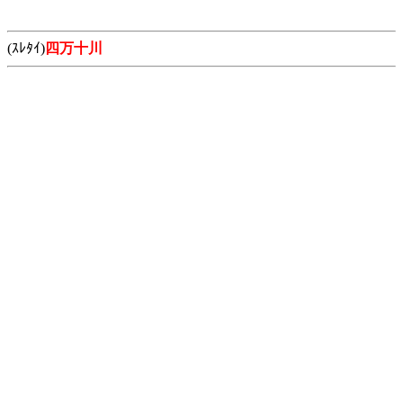
(ｽﾚﾀｲ)
四万十川