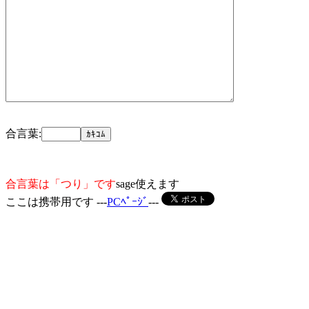
合言葉:
合言葉は「つり」です
sage使えます
ここは携帯用です ---
PCﾍﾟｰｼﾞ
---