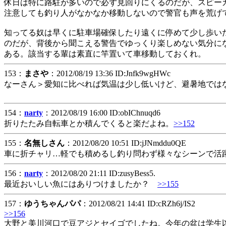
休日は特に路駐が多いので必ず見回りにくるのだが、スピー
注意しても釣り人がなかなか移動しないので警官も声を荒げ
知ってる奴は早くに駐車場確保したり遠くに停めて少し歩い
のだが、背後から聞こえる警告でゆっくり楽しめない気分に
ある。該当する輩は素直に竿置いて車移動しておくれ。
153：
まさや
：2012/08/19 13:36 ID:Jnfk9wgHWc
なーさん＞愛知に比べれば気温は少し低いけど、避暑地では
154：
narty
：2012/08/19 16:00 ID:obIChnuqd6
折りたたみ自転車とか積んでくると楽だよね。
>>152
155：
名無しさん
：2012/08/20 10:51 ID:jJNmddu0QE
車に折チャリ…軽でも積めるし釣り問わず様々なシーンで活
156：
narty
：2012/08/20 21:11 ID:zusyBess5.
最近おいしい魚にはありつけましたか？
>>155
157：
ゆうちゃんパパ
：2012/08/21 14:41 ID:cRZh6j/IS2
>>156
大野と美川河口で豆アジとセイゴでしたね。今年の盆は学生