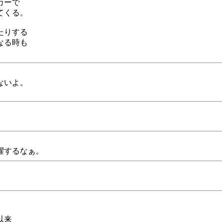
カーで
てくる。
たりする
なる時も
ないよ。
躍するなぁ。
以来