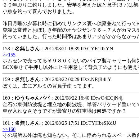
２０年ぶりに釣りしました。安竿を与えた嫁と息子(３♂)は初
小魚を釣って喜んでおりました。
昨日月曜の夕暮れ時に初めてリンクス裏へ偵察兼ねて行って
突端は常連とおぼしき年配のオヤジサン？６～７人がカマス
釣っていました。行った時間帯はあまりアジがかからなかっ
158：
名無しさん
：2012/08/21 18:39 ID:GYE1ffkYN.
>>155
ホムセンで売ってる￥９８０くらいのパイプ製キャリーも何
BOX乗せて手押し以外にヒモ用意して背負子のようにも使え
159：
名無しさん
：2012/08/22 00:29 ID:x.NRjR4i.Y
ぼくは、主にアルミの背負子使ってます。
160：
ゆうちゃんパパ
：2012/08/22 16:40 ID:wO4ECjN4j.
金石の東側防波堤と埋立地の防波堤、単管バリケード置いて
車が入れなさそうですが最寄りの駐車場は何処ですか？
161：
名無しさん
：2012/08/25 17:51 ID:.TYHbeSKdU
>>160
その場所以外は俺も知らない。そこに停められるスペース数