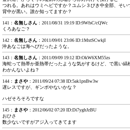
つれる。あれはウミヘビですか？ユムシ３びき中全部、そい
背中が黒い。誰か知ってますか？
141：
名無しさん
：2011/08/31 19:19 ID:9WfsC/cQWc
くろあなご？
142：
名無しさん
：2011/09/01 23:06 ID:1MxtSCwkjI
沖あなごは海へびだったような。
143：
名無しさん
：2011/09/09 19:12 ID:OkW6XM55zs
海蛇って熱帯か亜熱帯だったような気がするけど、で黒い縞
わかんないよね？
144：
まさや
：2011/09/24 07:38 ID:5ak1pnBw3w
遅レスですが、ギンポやないかな？
ハゼそろそろですな
145：
まさや
：2012/06/02 07:20 ID:Di7yghJzBU
おひさ
数少ないですがアジ入ってきてます