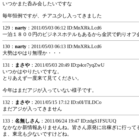
いつかまた呑み会したいですな
毎年恒例ですが、チアユ少し入ってきました
129：
narty
：2011/05/03 06:12 ID:MnXRk.Lcd6
一泊１８００円のビジネスホテルもあるから金沢で釣りオフ
130：
narty
：2011/05/03 06:13 ID:MnXRk.Lcd6
大勢はやはり無理か・・・
131：
まさや
：2011/05/03 20:49 ID:p4ce7yqZwU
いつかはやりたいですな。
とりあえず一度来て見てください。
今年はまだアジが入っていない様子です。
132：
まさや
：2011/05/15 17:12 ID:s0I/TlLDCo
まだアジが入ってきません
133：
名無しさん
：2011/06/24 19:47 ID:zdgS1FSUUQ
なかなか新情報ありませんね。皆さん原発に出稼ぎに行って
ま、東北も少ないですけどね。