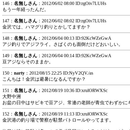
146：
名無しさん
：2012/06/02 08:00 ID:rgOiv7LUHs
もう一年経ったんだ。
147：
名無しさん
：2012/06/02 08:02 ID:rgOiv7LUHs
金沢では、ハマグリ釣りとかしてますか？
148：
名無しさん
：2012/06/04 00:13 ID:92KcWZeGwA
アジ釣りでアジフライ。さばくのも面倒だけどおいしい。
149：
名無しさん
：2012/06/04 00:14 ID:92KcWZeGwA
豆アジならそのままか。
150：
narty
：2012/08/15 22:25 ID:NyV2QV./as
こんちは！金沢は避暑になるんですか？
151：
名無しさん
：2012/08/19 10:36 ID:xrulORWXSc
大野中洲
お盆の日中はサビキで豆アジ、常連の老師が青虫でわずかに
152：
名無しさん
：2012/08/19 11:13 ID:xrulORWXSc
金沢港の釣り場で警察が駐禁パトロールやってます。