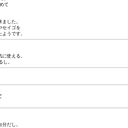
めて
来ました。
やセイゴを
たようです。
気に使える。
るし。
て
台分だし。