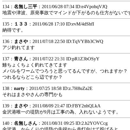
134：
名無し三平
：2011/06/28 07:34 ID:e4VpohqVJQ
地震や津波、原発事故でマインドが下がるのも仕方がないで
135：
１３３
：2011/06/28 17:10 ID:evM/4dShfI
納得です。
136：
まさや
：2011/07/18 22:50 ID:TqVYBb3CWQ
アジ釣れてます
137：
青さん
：2011/07/22 21:31 ID:pR1Z3bOSyY
鯵ちょくちょく釣れてきてます
メバルをワームでつろうと思ってるんですが、つれますか？
つれるならどこら辺ですか？
138：
narty
：2011/07/25 18:58 ID:z.7H8uZa2E
それはまさやさんの専門かも
139：
まさや
：2011/08/09 21:47 ID:FBY2nhQLkA
金沢港唯一の堤防が9月は工事の為、入れないようです。
140：
名無しさん
：2011/08/31 09:25 ID:2.h2YOVCcg
金沢港、からくりの堤防の先端から赤灯向けて投げると