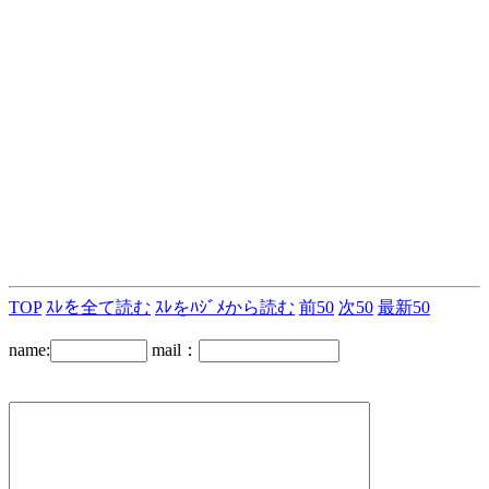
TOP
ｽﾚを全て読む
ｽﾚをﾊｼﾞﾒから読む
前50
次50
最新50
name:
mail：