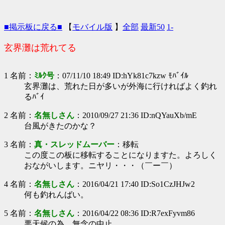
■掲示板に戻る■
【
モバイル版
】
全部
最新50
1-
玄界灘は荒れてる
1 名前：
ﾐﾙｸ号
：07/11/10 18:49 ID:hYk81c7kzw ﾓﾊﾞｲﾙ
玄界灘は、荒れた日が多いが外海に行ければよく釣れ
るﾊﾞｲ
2 名前：
名無しさん
：2010/09/27 21:36 ID:nQYauXb/mE
台風がきたのかな？
3 名前：
真・スレッドムーバー
：移転
この度この板に移転することになりますた。よろしく
おながいします。ニヤリ・・・（￣ー￣）
4 名前：
名無しさん
：2016/04/21 17:40 ID:So1CzJHJw2
何も釣れんばい。
5 名前：
名無しさん
：2016/04/22 08:36 ID:R7exFyvm86
悪天候の為、無念の中止。