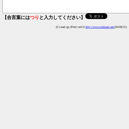
【合言葉には
つり
と入力してください】
(C) read.cgi (Perl) ver3.6
http://www.toshinari.net/
(04/08/21)