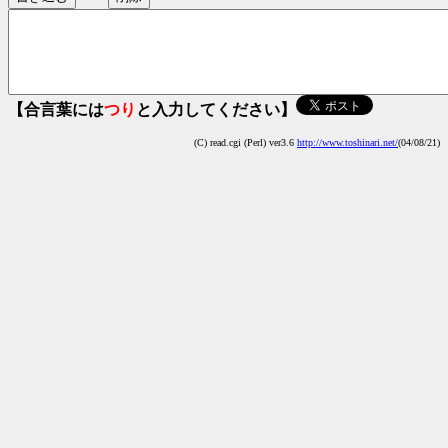
【合言葉には
つり
と入力してください】
(C) read.cgi (Perl) ver3.6
http://www.toshinari.net/
(04/08/21)