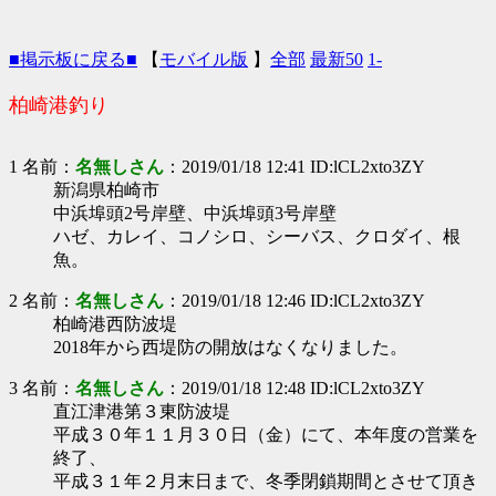
■掲示板に戻る■
【
モバイル版
】
全部
最新50
1-
柏崎港釣り
1 名前：
名無しさん
：2019/01/18 12:41 ID:lCL2xto3ZY
新潟県柏崎市
中浜埠頭2号岸壁、中浜埠頭3号岸壁
ハゼ、カレイ、コノシロ、シーバス、クロダイ、根
魚。
2 名前：
名無しさん
：2019/01/18 12:46 ID:lCL2xto3ZY
柏崎港西防波堤
2018年から西堤防の開放はなくなりました。
3 名前：
名無しさん
：2019/01/18 12:48 ID:lCL2xto3ZY
直江津港第３東防波堤
平成３０年１１月３０日（金）にて、本年度の営業を
終了、
平成３１年２月末日まで、冬季閉鎖期間とさせて頂き