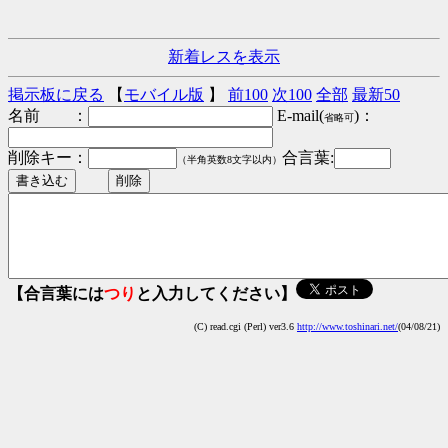
新着レスを表示
掲示板に戻る
【
モバイル版
】
前100
次100
全部
最新50
名前 ：
E-mail(
)：
省略可
削除キー：
合言葉:
（半角英数8文字以内）
【合言葉には
つり
と入力してください】
(C) read.cgi (Perl) ver3.6
http://www.toshinari.net/
(04/08/21)