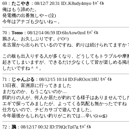
69：
たこやき
：08/12/7 20:31 ID:.K8udy4myo ﾓﾊﾞｲﾙ
俺はもう諦めた。
発電機の出番無しや～(泣)
今年はアナゴも少ないね～。
70：
Tomo
：08/12/14 06:59 ID:6IoAow0zoI ﾓﾊﾞｲﾙ
鴉さん、お久しぶりです。(^O^)
名古屋から出られているのですね、釣りは続けられてますか
この板も出入りする人が多くなり、どうしてもトラブルや摩
起きてしまいますが、できるだけ少なくして皆が楽しめる掲
したいですね＾＾。
71：
じゃんぶる
：08/12/15 10:14 ID:FoROcrc18U ﾓﾊﾞｲﾙ
13日夜、富洲原に行ってきました
まだなのか、もうこないのか…
餌釣りの人が、何人か居たが釣れてる様子はありませんでし
エギで探ってみましたが、よってくる気配も無かったですね
仕方ないので、チビカサゴで遊んでました。
今年最後かもしれない釣りがこれでは…辛い(≧ω≦)
72：
鴉
：08/12/17 00:32 ID:T9jQcTpl7g ﾓﾊﾞｲﾙ