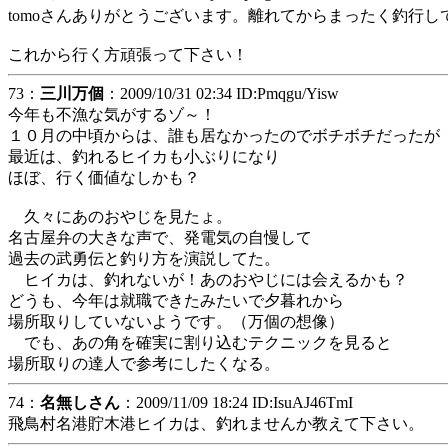
tomoさんありがとうございます。離れてからまったく釣行
これから行く方頑張って下さい！
73：
三川万個
：2009/10/31 02:34 ID:Pmqgu/Yisw
今年も不漁な気がするゾ～！
１０月の中頃からは、誰も居なかったのでボチボチだったが
最近は、釣れるヒイカも小ぶりになり
ほぼ、行く価値なしかも？
久々にあのおやじを見たょ。
名古屋弁の大きな声で、発電気の自慢して
過去の武勇伝と釣り方を演説してた。
ヒイカは、釣れないが！あのおやじには会えるかも？
どうも、今年は就職できたみたいで夕暮れから
場所取りしていないようです。（万個の想像）
でも、あの角を確実に割り込むテクニックを見ると
場所取りの達人で参考にしたくなる。
74：
名無しさん
：2009/11/09 18:24 ID:IsuAJ46TmI
飛鳥村名港貯木港ヒイカは、釣れませんか教えて下さい。