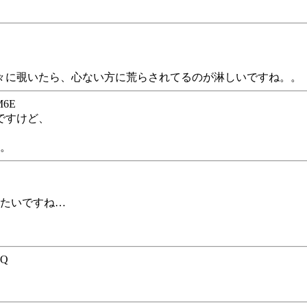
々に覗いたら、心ない方に荒らされてるのが淋しいですね。。
M6E
ですけど、
す。
みたいですね…
6Q