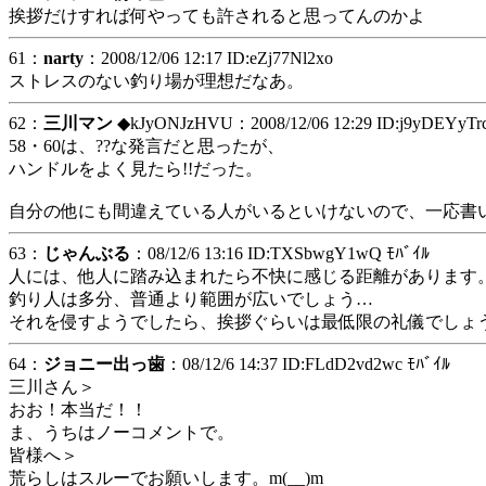
挨拶だけすれば何やっても許されると思ってんのかよ
61：
narty
：2008/12/06 12:17 ID:eZj77Nl2xo
ストレスのない釣り場が理想だなあ。
62：
三川マン
◆kJyONJzHVU
：2008/12/06 12:29 ID:j9yDEYyTr
58・60は、??な発言だと思ったが、
ハンドルをよく見たら!!だった。
自分の他にも間違えている人がいるといけないので、一応書
63：
じゃんぶる
：08/12/6 13:16 ID:TXSbwgY1wQ ﾓﾊﾞｲﾙ
人には、他人に踏み込まれたら不快に感じる距離があります
釣り人は多分、普通より範囲が広いでしょう…
それを侵すようでしたら、挨拶ぐらいは最低限の礼儀でしょうね
64：
ジョニー出っ歯
：08/12/6 14:37 ID:FLdD2vd2wc ﾓﾊﾞｲﾙ
三川さん＞
おお！本当だ！！
ま、うちはノーコメントで。
皆様へ＞
荒らしはスルーでお願いします。m(__)m