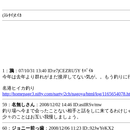
(ｽﾚﾀｲ)ﾋｲｶ
1：
鴉
：07/10/31 13:40 ID:e7jCEZRU5Y ﾓﾊﾞｲﾙ
今年は去年より群れがまだ接岸してない気が。。もう釣りに行っ
名港ヒイカ釣り
http://homepage3.nifty.com/narty/2ch/nagoya/html/log/1165654078.h
59：
名無しさん
：2008/12/02 14:46 ID:asiIRSv/mw
釣り場へ今まで会ったことない相手と話をしに来てるわけじ
少々のことはお互い我慢しましょう。
60：
ジョニー前っ歯
：2008/12/06 11:23 ID:.92JwYeKX2