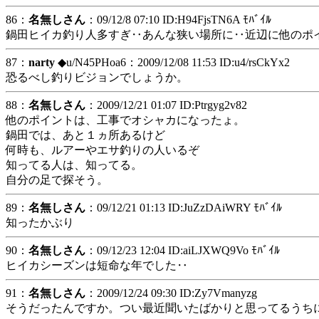
86：
名無しさん
：09/12/8 07:10 ID:H94FjsTN6A ﾓﾊﾞｲﾙ
鍋田ヒイカ釣り人多すぎ‥あんな狭い場所に‥近辺に他のポ
87：
narty
◆u/N45PHoa6
：2009/12/08 11:53 ID:u4/rsCkYx2
恐るべし釣りビジョンでしょうか。
88：
名無しさん
：2009/12/21 01:07 ID:Ptrgyg2v82
他のポイントは、工事でオシャカになったょ。
鍋田では、あと１ヵ所あるけど
何時も、ルアーやエサ釣りの人いるぞ
知ってる人は、知ってる。
自分の足で探そう。
89：
名無しさん
：09/12/21 01:13 ID:JuZzDAiWRY ﾓﾊﾞｲﾙ
知ったかぶり
90：
名無しさん
：09/12/23 12:04 ID:aiLJXWQ9Vo ﾓﾊﾞｲﾙ
ヒイカシーズンは短命な年でした‥
91：
名無しさん
：2009/12/24 09:30 ID:Zy7Vmanyzg
そうだったんですか。つい最近聞いたばかりと思ってるうち