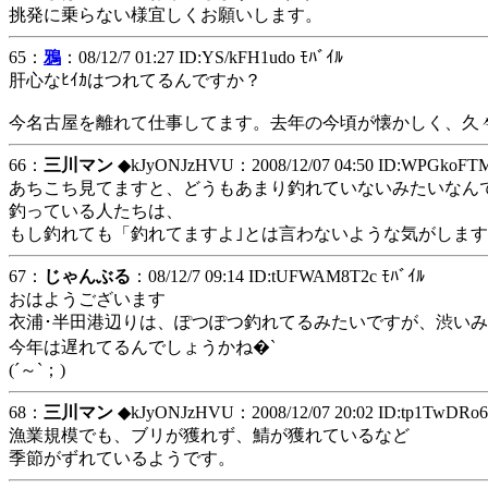
挑発に乗らない様宜しくお願いします。
65：
鴉
：08/12/7 01:27 ID:YS/kFH1udo ﾓﾊﾞｲﾙ
肝心なﾋｲｶはつれてるんですか？
今名古屋を離れて仕事してます。去年の今頃が懐かしく、久
66：
三川マン
◆kJyONJzHVU
：2008/12/07 04:50 ID:WPGkoFT
あちこち見てますと、どうもあまり釣れていないみたいなん
釣っている人たちは、
もし釣れても「釣れてますよ｣とは言わないような気がしま
67：
じゃんぶる
：08/12/7 09:14 ID:tUFWAM8T2c ﾓﾊﾞｲﾙ
おはようございます
衣浦･半田港辺りは、ぽつぽつ釣れてるみたいですが、渋い
今年は遅れてるんでしょうかね�`
(´～`；)
68：
三川マン
◆kJyONJzHVU
：2008/12/07 20:02 ID:tp1TwDRo
漁業規模でも、ブリが獲れず、鯖が獲れているなど
季節がずれているようです。