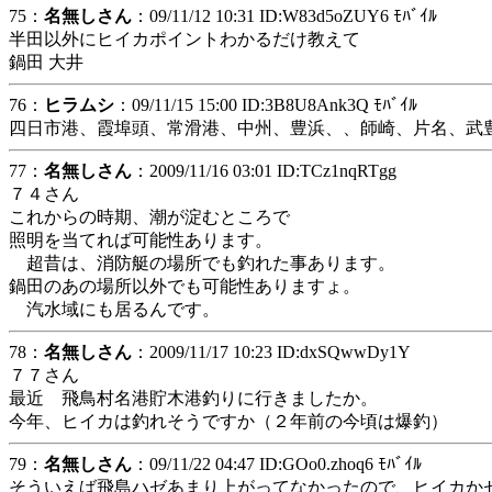
75：
名無しさん
：09/11/12 10:31 ID:W83d5oZUY6 ﾓﾊﾞｲﾙ
半田以外にヒイカポイントわかるだけ教えて
鍋田 大井
76：
ヒラムシ
：09/11/15 15:00 ID:3B8U8Ank3Q ﾓﾊﾞｲﾙ
四日市港、霞埠頭、常滑港、中州、豊浜、、師崎、片名、武
77：
名無しさん
：2009/11/16 03:01 ID:TCz1nqRTgg
７４さん
これからの時期、潮が淀むところで
照明を当てれば可能性あります。
超昔は、消防艇の場所でも釣れた事あります。
鍋田のあの場所以外でも可能性ありますょ。
汽水域にも居るんです。
78：
名無しさん
：2009/11/17 10:23 ID:dxSQwwDy1Y
７７さん
最近 飛鳥村名港貯木港釣りに行きましたか。
今年、ヒイカは釣れそうですか（２年前の今頃は爆釣）
79：
名無しさん
：09/11/22 04:47 ID:GOo0.zhoq6 ﾓﾊﾞｲﾙ
そういえば飛島ハゼあまり上がってなかったので、ヒイカか