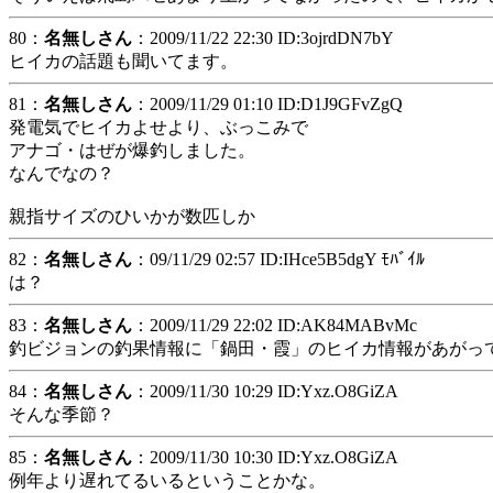
80：
名無しさん
：2009/11/22 22:30 ID:3ojrdDN7bY
ヒイカの話題も聞いてます。
81：
名無しさん
：2009/11/29 01:10 ID:D1J9GFvZgQ
発電気でヒイカよせより、ぶっこみで
アナゴ・はぜが爆釣しました。
なんでなの？
親指サイズのひいかが数匹しか
82：
名無しさん
：09/11/29 02:57 ID:IHce5B5dgY ﾓﾊﾞｲﾙ
は？
83：
名無しさん
：2009/11/29 22:02 ID:AK84MABvMc
釣ビジョンの釣果情報に「鍋田・霞」のヒイカ情報があがっ
84：
名無しさん
：2009/11/30 10:29 ID:Yxz.O8GiZA
そんな季節？
85：
名無しさん
：2009/11/30 10:30 ID:Yxz.O8GiZA
例年より遅れてるいるということかな。