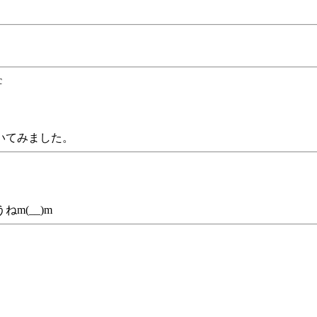
c
いてみました。
。
m(__)m