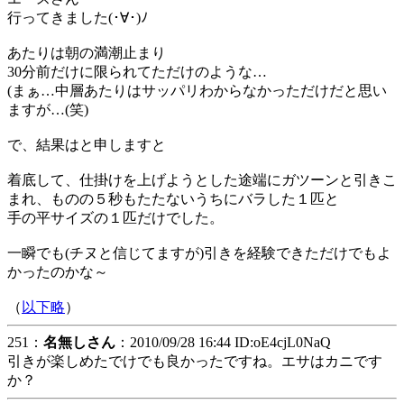
行ってきました(･∀･)ﾉ
あたりは朝の満潮止まり
30分前だけに限られてただけのような…
(まぁ…中層あたりはサッパリわからなかっただけだと思い
ますが…(笑)
で、結果はと申しますと
着底して、仕掛けを上げようとした途端にガツーンと引きこ
まれ、ものの５秒もたたないうちにバラした１匹と
手の平サイズの１匹だけでした。
一瞬でも(チヌと信じてますが)引きを経験できただけでもよ
かったのかな～
（
以下略
）
251：
名無しさん
：2010/09/28 16:44 ID:oE4cjL0NaQ
引きが楽しめたでけでも良かったですね。エサはカニです
か？