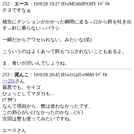
252：
エース
：10/9/28 19:27 ID:sMOdidPAMY ﾓﾊﾞｲﾙ
チヌですなぁ
穂先にテンションがかかった瞬間に走る→口から餌を吐き出
す→針に乗らない→バラシ
一瞬だからアワセられない。みたいな(笑)
こういうのはよくあって餌もつぶされないこともあるよ。
ま、食いが渋いんでしょうね。
253：
泥んこ
：10/9/28 20:45 ID:u1GpD.e98M ﾓﾊﾞｲﾙ
>>251
さん
最悪でも、セイゴ
ひょっとしてマダカも…
(*´艸`)
なんて理由から、蟹は使わなかったです。
この邪心がいけなかったのかな…('A`)
次回は蟹も使ってみたいですね。
エースさん