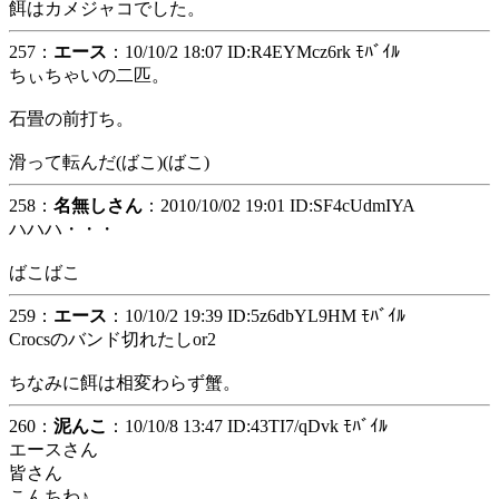
餌はカメジャコでした。
257：
エース
：10/10/2 18:07 ID:R4EYMcz6rk ﾓﾊﾞｲﾙ
ちぃちゃいの二匹。
石畳の前打ち。
滑って転んだ(ばこ)(ばこ)
258：
名無しさん
：2010/10/02 19:01 ID:SF4cUdmIYA
ハハハ・・・
ばこばこ
259：
エース
：10/10/2 19:39 ID:5z6dbYL9HM ﾓﾊﾞｲﾙ
Crocsのバンド切れたしor2
ちなみに餌は相変わらず蟹。
260：
泥んこ
：10/10/8 13:47 ID:43TI7/qDvk ﾓﾊﾞｲﾙ
エースさん
皆さん
こんちわ♪