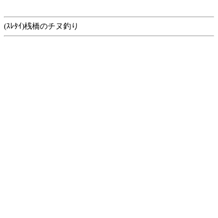
(ｽﾚﾀｲ)桟橋のチヌ釣り