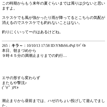
この時期からもう来年の夏ぐらいまでは濁りは少ないと思い
ますよ。
スケスケでも風が強かったり雨が降ってるとこちらの気配が
消えるのでスケスケでも釣れないことはない。
釣りにくいってーのはあるけどね。
265：
キラ～
：10/10/13 17:58 ID:YMhS6.rPqI ﾓﾊﾞｲﾙ
本日、朝まづめから
９時４５分の満潮止まりまでの釣行…
エサの形すら変わらず
またもや撃沈♪
(ﾟ∀ﾟ )ｱﾋｬ
潮止まりから昼前までは、ハゼのちょい投げして遊んでまし
た。