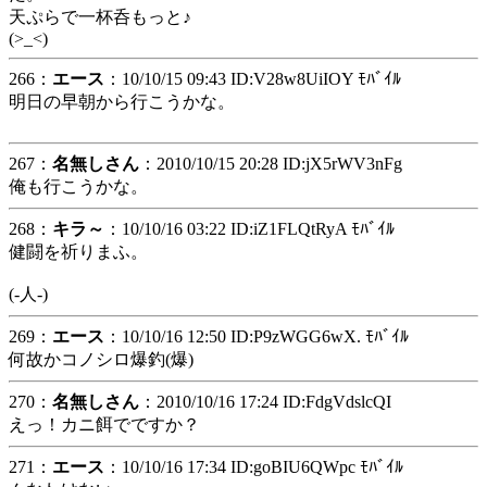
天ぷらで一杯呑もっと♪
(>_<)
266：
エース
：10/10/15 09:43 ID:V28w8UiIOY ﾓﾊﾞｲﾙ
明日の早朝から行こうかな。
267：
名無しさん
：2010/10/15 20:28 ID:jX5rWV3nFg
俺も行こうかな。
268：
キラ～
：10/10/16 03:22 ID:iZ1FLQtRyA ﾓﾊﾞｲﾙ
健闘を祈りまふ。
(-人-)
269：
エース
：10/10/16 12:50 ID:P9zWGG6wX. ﾓﾊﾞｲﾙ
何故かコノシロ爆釣(爆)
270：
名無しさん
：2010/10/16 17:24 ID:FdgVdslcQI
えっ！カニ餌でですか？
271：
エース
：10/10/16 17:34 ID:goBIU6QWpc ﾓﾊﾞｲﾙ