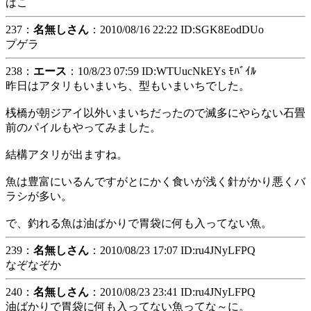
ばこ
237：
名無しさん
：2010/08/16 22:22 ID:SGK8EodDUo
プゲラ
238：
エース
：10/8/23 07:59 ID:WTUucNkEYs ﾓﾊﾞｲﾙ
昨日はアタリもいまいち、型もいまいちでした。
桟橋が朝ジアイ以外いまいちだったので滅多にやらない石畳
前のパイルもやってみました。
結構アタリが出ますね。
魚は豊富にいるんですがとにかく食いが浅く針がかり悪くバ
ラシが多い。
で、釣れる魚は油ばかりで胃袋に何も入ってない魚。
239：
名無しさん
：2010/08/23 17:07 ID:ru4JNyLFPQ
なぞなぞか
240：
名無しさん
：2010/08/23 23:41 ID:ru4JNyLFPQ
油ばかりで胃袋に何も入ってない魚ってな～に。