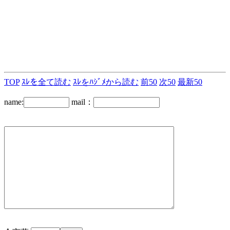
TOP
ｽﾚを全て読む
ｽﾚをﾊｼﾞﾒから読む
前50
次50
最新50
name:
mail：