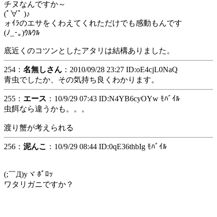
チヌなんですか～
(ﾟ∀ﾟ )♪
ォｲﾗのエサをくわえてくれただけでも感動もんです
(ﾉ_･｡)ｳﾙｳﾙ
底近くのコツンとしたアタリは結構ありました。
254：
名無しさん
：2010/09/28 23:27 ID:oE4cjL0NaQ
青虫でしたか、その気持ち良くわかります。
255：
エース
：10/9/29 07:43 ID:N4YB6cyOYw ﾓﾊﾞｲﾙ
虫餌なら違うかも。。。
渡り蟹が考えられる
256：
泥んこ
：10/9/29 08:44 ID:0qE36thbIg ﾓﾊﾞｲﾙ
(;￣Д)yヾ ﾎﾟﾛｯ
ワタリガニですか？