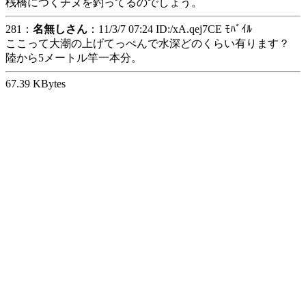
桟橋につくチヌを釣ってるのでしょう。
281：
名無しさん
：11/3/7 07:24 ID:/xA.qej7CE ﾓﾊﾞｲﾙ
ここって大潮の上げてっぺんで水深どのくらい有ります？
陸から5メートル竿一本分。
67.39 KBytes