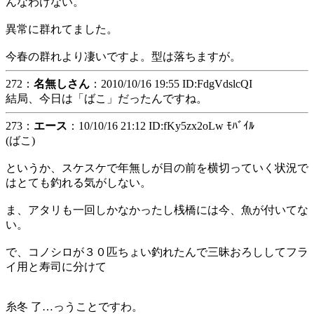
んなわけない。
異常に群れてました。
今春の群れより凄いですよ。型は落ちますが。
272：
名無しさん
：2010/10/16 19:55 ID:FdgVdslcQI
結局、今日は「ばこ」だったんですね。
273：
エース
：10/10/16 21:12 ID:fKy5zx2oLw ﾓﾊﾞｲﾙ
(ばこ)
というか、スケスケで年無しが目の前を横切っていく状況で
はとても釣れる気がしない。
ま、アタリも一回しかなかったし桟橋には今、魚が付いてな
い。
で、コノシロが３０匹ちょい釣れたんで三昧おろししてフラ
イ用と寿司に分けて
糸冬 了…っうことですわ。