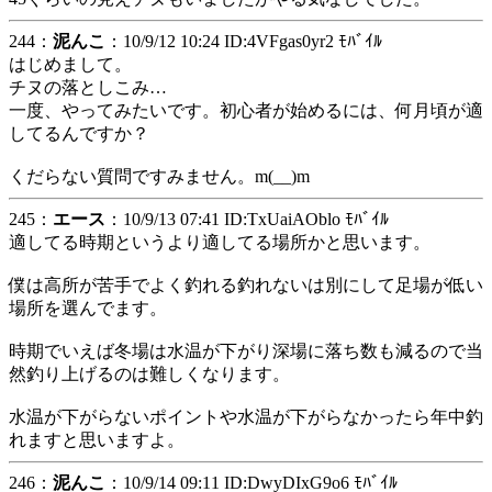
244：
泥んこ
：10/9/12 10:24 ID:4VFgas0yr2 ﾓﾊﾞｲﾙ
はじめまして。
チヌの落としこみ…
一度、やってみたいです。初心者が始めるには、何月頃が適
してるんですか？
くだらない質問ですみません。m(__)m
245：
エース
：10/9/13 07:41 ID:TxUaiAOblo ﾓﾊﾞｲﾙ
適してる時期というより適してる場所かと思います。
僕は高所が苦手でよく釣れる釣れないは別にして足場が低い
場所を選んでます。
時期でいえば冬場は水温が下がり深場に落ち数も減るので当
然釣り上げるのは難しくなります。
水温が下がらないポイントや水温が下がらなかったら年中釣
れますと思いますよ。
246：
泥んこ
：10/9/14 09:11 ID:DwyDIxG9o6 ﾓﾊﾞｲﾙ