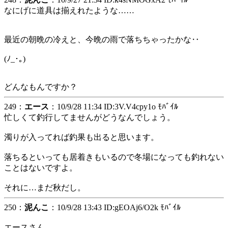
なにげに道具は揃えれたような……
最近の朝晩の冷えと、今晩の雨で落ちちゃったかな‥
(ﾉ_･｡)
どんなもんですか？
249：
エース
：10/9/28 11:34 ID:3V.V4cpy1o ﾓﾊﾞｲﾙ
忙しくて釣行してませんがどうなんでしょう。
濁りが入ってれば釣果も出ると思います。
落ちるといっても居着きもいるので冬場になっても釣れない
ことはないですよ。
それに…まだ秋だし。
250：
泥んこ
：10/9/28 13:43 ID:gEOAj6/O2k ﾓﾊﾞｲﾙ
エースさん