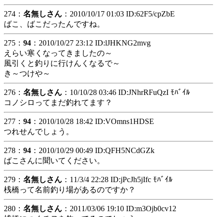
274：
名無しさん
：2010/10/17 01:03 ID:62F5/cpZbE
ばこ、ばこだったんですね。
275：
94
：2010/10/27 23:12 ID:lJHKNG2mvg
えらい寒くなってきましたの～
風引くと釣りに行けんくなるで～
き～つけや～
276：
名無しさん
：10/10/28 03:46 ID:JNhrRFuQzI ﾓﾊﾞｲﾙ
コノシロってまだ釣れてます？
277：
94
：2010/10/28 18:42 ID:VOmns1HDSE
つれせんでしょう。
278：
94
：2010/10/29 00:49 ID:QFH5NCdGZk
ばこさんに聞いてください。
279：
名無しさん
：11/3/4 22:28 ID:jPcJh5jIfc ﾓﾊﾞｲﾙ
桟橋って名前釣り場があるのですか？
280：
名無しさん
：2011/03/06 19:10 ID:m3Ojb0cv12