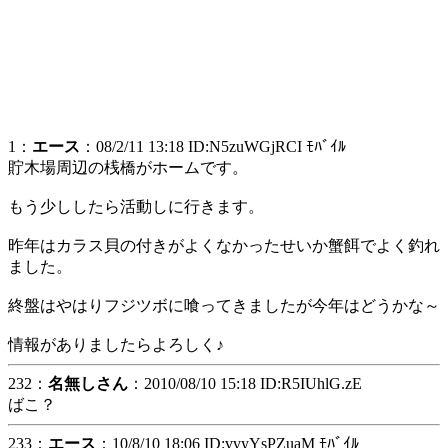
1：
エース
：08/2/11 13:18 ID:N5zuWGjRCI ﾓﾊﾞｲﾙ
貯木場周辺の桟橋がホームです。
もう少ししたら活動しに行きます。
昨年はカラス貝の付きがよくなかったせいか蟹餌でよく釣れ
ました。
終盤はやはりフジツボに喰ってきましたが今年はどうかな～
情報がありましたらよろしく♪
232：
名無しさん
：2010/08/10 15:18 ID:R5IUhlG.zE
ばこ？
233：
エース
：10/8/10 18:06 ID:vvyYsPZuaM ﾓﾊﾞｲﾙ