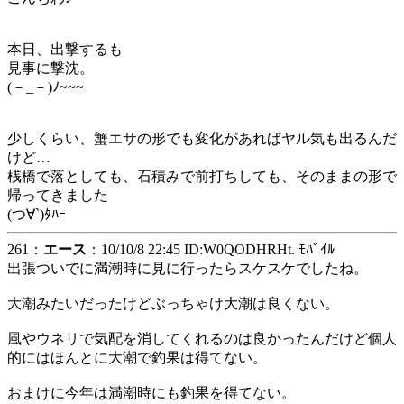
本日、出撃するも
見事に撃沈。
(－_－)ﾉ~~~
少しくらい、蟹エサの形でも変化があればヤル気も出るんだ
けど…
桟橋で落としても、石積みで前打ちしても、そのままの形で
帰ってきました
(つ∀`)ﾀﾊｰ
261：
エース
：10/10/8 22:45 ID:W0QODHRHt. ﾓﾊﾞｲﾙ
出張ついでに満潮時に見に行ったらスケスケでしたね。
大潮みたいだったけどぶっちゃけ大潮は良くない。
風やウネリで気配を消してくれるのは良かったんだけど個人
的にはほんとに大潮で釣果は得てない。
おまけに今年は満潮時にも釣果を得てない。