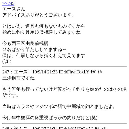
>>245
エースさん
アドバイスありがとうございます。
とはいえ、道具も何もないものですから
始めに釣り具屋ｻﾝで相談してみますね
今も西三区由良前桟橋
２名ばかり竿だししてますね～
僕は、仕事しながら指くわえて見てます
(´Д`)
247：
エース
：10/9/14 21:23 ID:bFhynToxLY ﾓﾊﾞｲﾙ
三洋鋼前ですね。
もう何年も行ってないけど僕がヘチ釣りを始めたのはその場
所です。
当時はカラスやフジツボの餌で中層域で釣れましたよ。
今は年中蟹餌の床重視ばっかの釣りだけど(笑)
248：
泥んこ
：10/9/27 21:34 ID:k4sNMOGxA2 ﾓﾊﾞｲﾙ