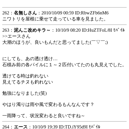
262：
名無しさん
：2010/10/09 00:59 ID:RbwZFb6nM6
ニワトリを屋根に乗せて走っている車を見ました。
263：
泥んこ改めキラ～
：10/10/9 08:20 ID:HuZTFoL/8I ﾓﾊﾞｲﾙ
>>エースさん
大潮のほうが、良いもんだと思ってました(￣▽￣;)
にしても、あの透け透け…
石積み前の各パイルに１～２匹付いてたのも丸見えでした。
透けてる時は釣れない
見えてるチヌも釣れない
勉強になりました(笑)
やはり濁りは雨や風で変わるもんなんです？
一雨降って、状況変わると良いですね～
264：
エース
：10/10/9 19:39 ID:TD.iY95d9I ﾓﾊﾞｲﾙ