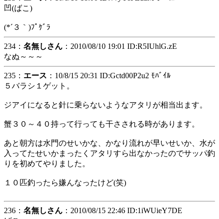
凹(ばこ)
(*´３｀)ﾌﾟｹﾞﾗ
234：
名無しさん
：2010/08/10 19:01 ID:R5IUhlG.zE
なぬ～～～
235：
エース
：10/8/15 20:31 ID:Gctd00P2u2 ﾓﾊﾞｲﾙ
５バラシ１ゲット。
ジアイになると針に乗らないようなアタリが相当出ます。
蟹３０～４０持って行っても干さされる時があります。
あと朝方は水門のせいかな、かなり流れが早いせいか、水が
入ってたせいかまったくアタリすら出なかったのでサッパ釣
りを初めてやりました。
１０匹釣ったら嫌んなったけど(笑)
236：
名無しさん
：2010/08/15 22:46 ID:1iWUieY7DE