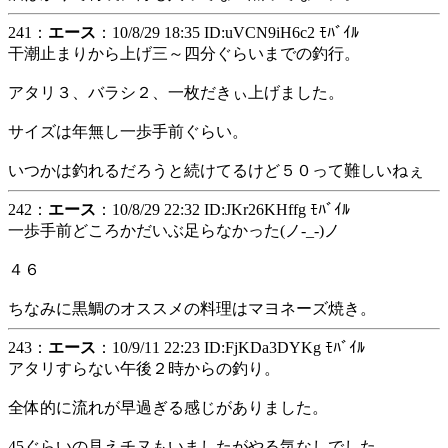
241：
エース
：10/8/29 18:35 ID:uVCN9iH6c2 ﾓﾊﾞｲﾙ
干潮止まりから上げ三～四分ぐらいまでの釣行。
アタリ３、バラシ２、一枚だきぃ上げました。
サイズは年無し一歩手前ぐらい。
いつかは釣れるだろうと続けてるけど５０って難しいねぇ
242：
エース
：10/8/29 22:32 ID:JKr26KHffg ﾓﾊﾞｲﾙ
一歩手前どころかだいぶ足らなかった(ノ-_-)ノ
４６
ちなみに黒鯛のオススメの料理はマヨネーズ焼き。
243：
エース
：10/9/11 22:23 ID:FjKDa3DYKg ﾓﾊﾞｲﾙ
アタリすらない午後２時からの釣り。
全体的に流れが早過ぎる感じがありました。
45ぐらいの見えチヌもいましたがやる気なしでした。