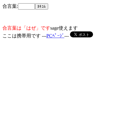
合言葉:
合言葉は「はぜ」です
sage使えます
ここは携帯用です ---
PCﾍﾟｰｼﾞ
---