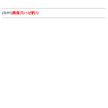
(ｽﾚﾀｲ)
揖保川ハゼ釣り