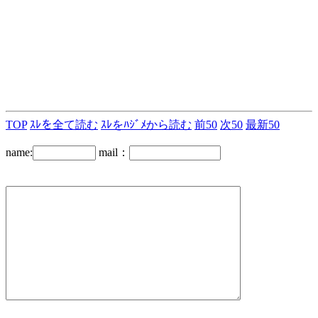
TOP
ｽﾚを全て読む
ｽﾚをﾊｼﾞﾒから読む
前50
次50
最新50
name:
mail：