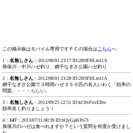
この掲示板はモバイル専用ですＰＣの場合は
こちら
へ
1：
名無しさん
：2012/08/01 23:17 ID:2R9FHLm11A
揖保川・中川ハゼ釣り、網干なぎさ公園ハゼ釣り
2：
名無しさん
：2012/08/01 23:28 ID:2R9FHLm11A
網干なぎさ公園で３時間ハゼ３５０匹の名人いわく「効率の
問題」・・・らしい。
3：
名無しさん
：2012/09/25 22:51 ID:kC8vFovEBw
効率良く釣りましょう！
4：
147
：2013/07/11 00:39 ID:bQyGpKPn7I
揖保川のハゼは食べれますか？という質問を何度か受けまし
た。