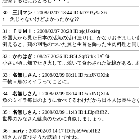
想像するだにおとろし・・・。
30：
三川マン
：2008/02/07 18:44 ID:kD793y9aX6
↑ 魚じゃないけどよかったかな??
31：
ＦＵＭＩ
：2008/02/07 20:28 ID:ejqUksi/rg
外国人から見た日本の活魚の活け造りは、かなりおぞましい
例えると、鶏の羽毛のついた翼と生首を飾った生肉料理と同
32：
かわはぎ
：08/2/7 20:36 ID:B5LSqfGrkk ﾓﾊﾞｲﾙ
小さい頃…畑でたき火して…焼いて食わされた記憶がある…
33：
名無しさん
：2008/02/09 08:11 ID:/xirJNQXhk
干物＝魚のミイラってことに。
34：
名無しさん
：2008/02/09 08:14 ID:/xirJNQXhk
魚のミイラ毎日のように食べてるわけだから日本人は長生き
35：
名無しさん
：2008/02/09 11:43 ID:LElprRfRZ.
世界のみなさん健康のために真似しましょう。
36：
narty
：2008/02/09 14:17 ID:Fpb9WubHE2
猫さんが喜びそうな話題！ですね。