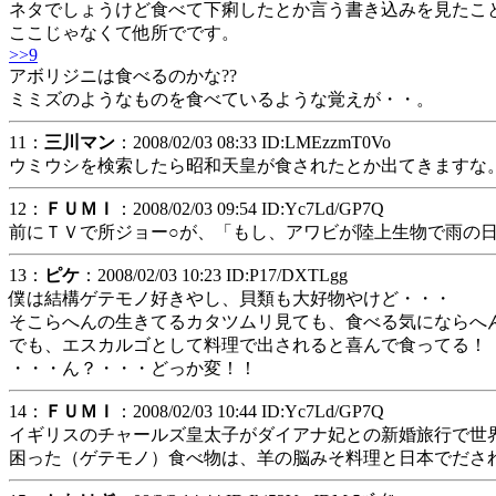
ネタでしょうけど食べて下痢したとか言う書き込みを見たこ
ここじゃなくて他所でです。
>>9
アボリジニは食べるのかな??
ミミズのようなものを食べているような覚えが・・。
11：
三川マン
：2008/02/03 08:33 ID:LMEzzmT0Vo
ウミウシを検索したら昭和天皇が食されたとか出てきますな
12：
ＦＵＭＩ
：2008/02/03 09:54 ID:Yc7Ld/GP7Q
前にＴＶで所ジョー○が、「もし、アワビが陸上生物で雨の
13：
ピケ
：2008/02/03 10:23 ID:P17/DXTLgg
僕は結構ゲテモノ好きやし、貝類も大好物やけど・・・
そこらへんの生きてるカタツムリ見ても、食べる気にならへ
でも、エスカルゴとして料理で出されると喜んで食ってる！
・・・ん？・・・どっか変！！
14：
ＦＵＭＩ
：2008/02/03 10:44 ID:Yc7Ld/GP7Q
イギリスのチャールズ皇太子がダイアナ妃との新婚旅行で世
困った（ゲテモノ）食べ物は、羊の脳みそ料理と日本でださ