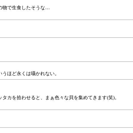
の物で生食したそうな…
いうほど永くは囁かれない。
タカを拾わせると、まぁ色々な貝を集めてきます(笑)。