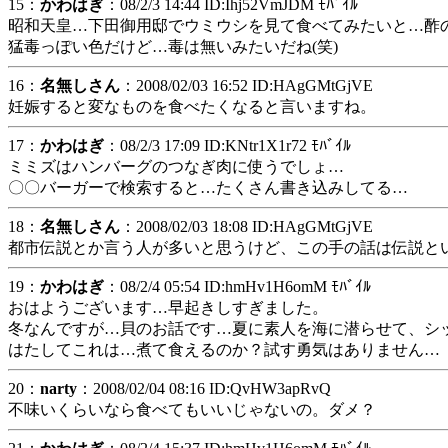
15：
かわはぎ
：08/2/3 14:44 ID:Ihj52VmJDM ﾓﾊﾞｲﾙ
昭和天皇…下田御用邸でウミウシを見て食べてみたいと…酢
猛毒っぽい色だけど…毒は無いみたいだね(笑)
16：
名無しさん
：2008/02/03 16:52 ID:HAgGMtGjVE
妊娠すると変なものを食べたくなると言いますね。
17：
かわはぎ
：08/2/3 17:09 ID:KNtr1X1r72 ﾓﾊﾞｲﾙ
ミミズはハンバーグのつなぎ肉に使うでしょ…
〇〇バーガーで検索すると…たくさん書き込みしてる…
18：
名無しさん
：2008/02/03 18:08 ID:HAgGMtGjVE
都市伝説とか言う人が多いと思うけど、この手の話は伝説と
19：
かわはぎ
：08/2/4 05:54 ID:hmHv1H6omM ﾓﾊﾞｲﾙ
おはようございます…早起きしすぎました。
冬なんですが…貝のお話です…夏に素人を海に潜らせて、シッ
はたしてこれは…煮て食えるのか？試す勇気はありません…
20：
narty
：2008/02/04 08:16 ID:QvHW3apRvQ
不味いくらいなら食べてもいいじゃないの。ダメ？