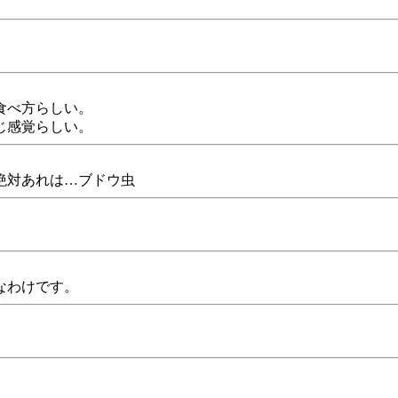
食べ方らしい。
じ感覚らしい。
絶対あれは…ブドウ虫
なわけです。