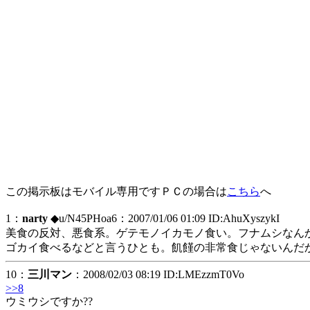
この掲示板はモバイル専用ですＰＣの場合は
こちら
へ
1：
narty
◆u/N45PHoa6
：2007/01/06 01:09 ID:AhuXyszykI
美食の反対、悪食系。ゲテモノイカモノ食い。フナムシなん
ゴカイ食べるなどと言うひとも。飢饉の非常食じゃないんだ
10：
三川マン
：2008/02/03 08:19 ID:LMEzzmT0Vo
>>8
ウミウシですか??