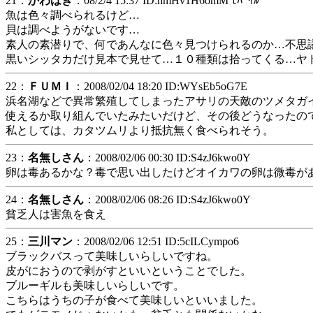
21：
かわはぎ
：08/2/4 15:37 ID:hmHv1H6omM ﾓﾊﾞｲﾙ
魚は色々調べられるけど…
貝は調べようがないです…
素人の素潜りで、何であんなに色々見つけられるのか…不思議
黒いシッタカだけ見本で見せて…１０種類は拾ってくる…ヤ
22：
ＦＵＭＩ
：2008/02/04 18:20 ID:WYsEb5oG7E
浜名湖などで異常繁殖してしまったアサリの天敵のツメタガ
使えるか取り組んでいたみたいだけど、その後どうなったの
私としては、カタツムリより抵抗無く食べられそう。
23：
名無しさん
：2008/02/06 00:30 ID:S4zJ6kwo0Y
卵は毒あるかな？毒で思い出したけどオイカワの卵は微毒が
24：
名無しさん
：2008/02/06 08:26 ID:S4zJ6kwo0Y
貧乏人は害魚を食え
25：
三川マン
：2008/02/06 12:51 ID:5cILCympo6
ブラックバスって美味しいらしいですね。
皮がにおうので剥がすといいということでした。
ブルーギルも美味しいらしいです。
こちらはうちの子が食べて美味しいといいました。