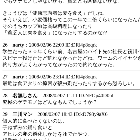
でもゲテモノじゃないかも。貧乏とも関係ないかな。
きょうびは「健康志向者は麦を食え」だしね。
そういえば、小麦価格ってこの一年で二倍くらいになったんだ
そのうちカップ麺は高級料理になったり
「貧乏人は肉を食え」になったりするのかな??
26：
narty
：2008/02/06 22:09 ID:DRl4p8oqrk
学生だった３０年くらい前、名古屋のバイト先の社長と筏川
スピナー投げたけど釣れなかったけどね。ワームのイイヤツ
釣り方がよくわかってなかったので釣れなかった。
27：
narty
：2008/02/06 23:14 ID:DRl4p8oqrk
最近は食アタリの原因が殺虫剤だったりするから恐ろしい。
28：
名無しさん
：2008/02/07 11:11 ID:NFOp40D0hI
究極のゲテモノはどんなもんでしょうか？
29：
三川マン
：2008/02/07 18:43 ID:kD793y9aX6
個人的に食べたくないのは、
子ねずみの踊り食いと
アヒルの卵の孵化しかけをゆでたやつ。