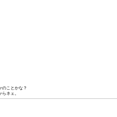
かのことかな？
からネェ。