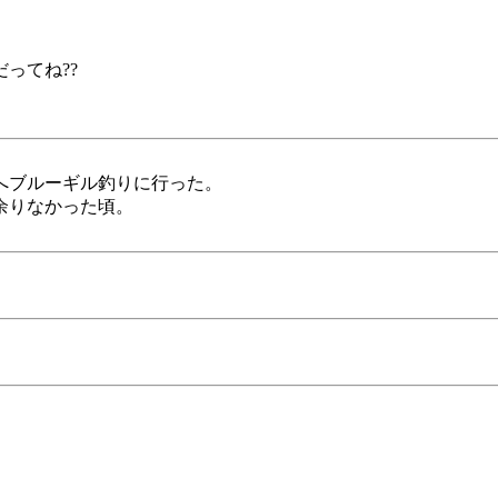
ってね??
へブルーギル釣りに行った。
余りなかった頃。