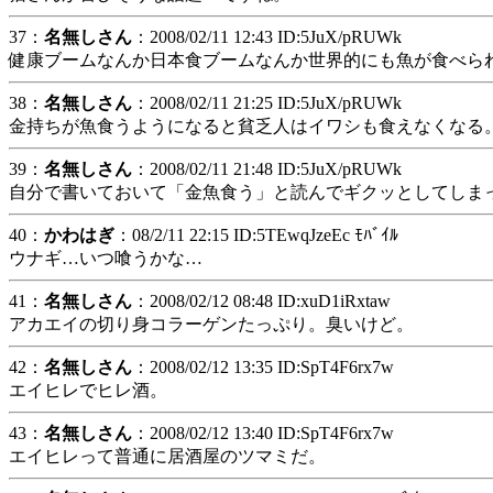
37：
名無しさん
：2008/02/11 12:43 ID:5JuX/pRUWk
健康ブームなんか日本食ブームなんか世界的にも魚が食べら
38：
名無しさん
：2008/02/11 21:25 ID:5JuX/pRUWk
金持ちが魚食うようになると貧乏人はイワシも食えなくなる
39：
名無しさん
：2008/02/11 21:48 ID:5JuX/pRUWk
自分で書いておいて「金魚食う」と読んでギクッとしてしま
40：
かわはぎ
：08/2/11 22:15 ID:5TEwqJzeEc ﾓﾊﾞｲﾙ
ウナギ…いつ喰うかな…
41：
名無しさん
：2008/02/12 08:48 ID:xuD1iRxtaw
アカエイの切り身コラーゲンたっぷり。臭いけど。
42：
名無しさん
：2008/02/12 13:35 ID:SpT4F6rx7w
エイヒレでヒレ酒。
43：
名無しさん
：2008/02/12 13:40 ID:SpT4F6rx7w
エイヒレって普通に居酒屋のツマミだ。