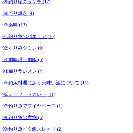
88:釣り場のランチ (17)
89:照り焼き (4)
90:薬味 (13)
91:釣り魚のパエリア (15)
92:すりみツミレ (9)
93:鯛味噌・鯛飯 (5)
94:踊り食いスレ (4)
95:釣魚料理にあう美味い酒について (11)
96:シーフードカレー (11)
97:釣り魚でブイヤベース (1)
98:釣り魚の煮物 (5)
99:釣り魚イタ飯スレッド (2)