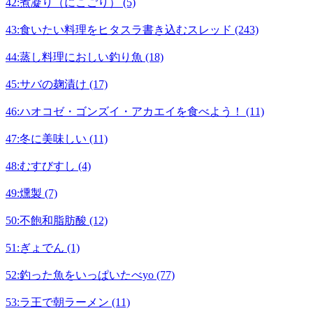
42:煮凝り（にこごり） (5)
43:食いたい料理をヒタスラ書き込むスレッド (243)
44:蒸し料理におしい釣り魚 (18)
45:サバの麹漬け (17)
46:ハオコゼ・ゴンズイ・アカエイを食べよう！ (11)
47:冬に美味しい (11)
48:むすびすし (4)
49:燻製 (7)
50:不飽和脂肪酸 (12)
51:ぎょでん (1)
52:釣った魚をいっぱいたべyo (77)
53:ラ王で朝ラーメン (11)