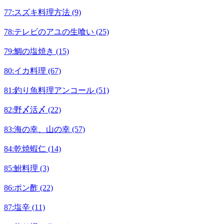
77:スズキ料理方法 (9)
78:テレビのアユの生喰い (25)
79:鯛の塩焼き (15)
80:イカ料理 (67)
81:釣り魚料理アンコール (51)
82:野〆活〆 (22)
83:海の幸、山の幸 (57)
84:乾焼蝦仁 (14)
85:鮒料理 (3)
86:ポン酢 (22)
87:塩辛 (11)