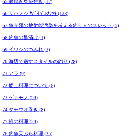
65:蛸焼き烏賊焼き (12)
66:サバメシ ｻﾊﾞｲﾊﾞﾙﾒｼﾀｷ (123)
67:魚介類の放射能汚染を考える釣り人のスレッド (5)
68:釣魚の酢漬け (1)
69:イワシのつみれ (3)
70:海辺で過すスタイルの釣り (28)
71:アラ (9)
72:船上料理について (6)
73:ゲテモノ (59)
74:タチウオ巻き (8)
75:鮒の料理 (29)
76:釣魚天ぷら料理 (35)