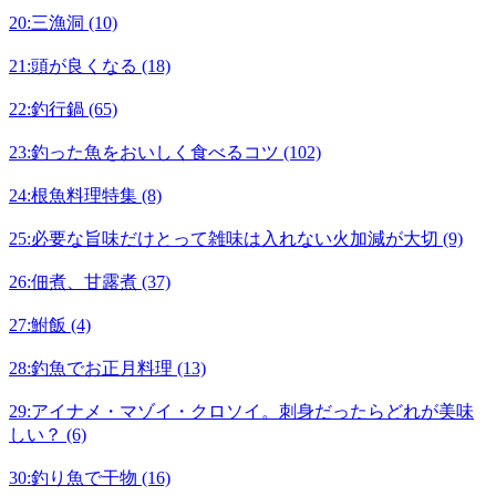
20:三漁洞 (10)
21:頭が良くなる (18)
22:釣行鍋 (65)
23:釣った魚をおいしく食べるコツ (102)
24:根魚料理特集 (8)
25:必要な旨味だけとって雑味は入れない火加減が大切 (9)
26:佃煮、甘露煮 (37)
27:鮒飯 (4)
28:釣魚でお正月料理 (13)
29:アイナメ・マゾイ・クロソイ。刺身だったらどれが美味
しい？ (6)
30:釣り魚で干物 (16)