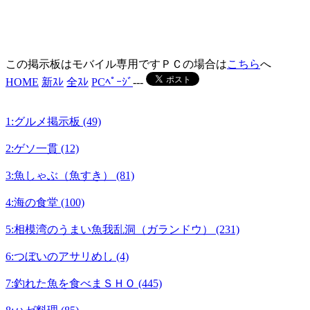
この掲示板はモバイル専用ですＰＣの場合は
こちら
へ
HOME
新ｽﾚ
全ｽﾚ
PCﾍﾟｰｼﾞ
---
1:グルメ掲示板 (49)
2:ゲソ一貫 (12)
3:魚しゃぶ（魚すき） (81)
4:海の食堂 (100)
5:相模湾のうまい魚我乱洞（ガランドウ） (231)
6:つぼいのアサリめし (4)
7:釣れた魚を食べまＳＨＯ (445)