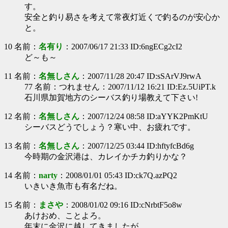
す。
安全と釣り易さを考えて常夜灯近くで釣るのが安心か
と。
10 名前：
名有り
：2007/06/17 21:33 ID:6ngECg2cI2
ど～も～
11 名前：
名無しさん
：2007/11/28 20:47 ID:sSArVJ9rwA
77 名前：つれません：2007/11/12 16:21 ID:Ez.5UiPT.k
石川県加賀地方のシーバス釣り場教えて下さい!
12 名前：
名無しさん
：2007/12/24 08:58 ID:aYYK2PmKtU
シーバスどうでしょう？寒い中、お疲れです。
13 名前：
名無しさん
：2007/12/25 03:44 ID:hftyfcBd6g
今時期の金沢港は、カレイかチカ釣りかな？
14 名前：
narty
：2008/01/01 05:43 ID:ck7Q.azPQ2
いきいき魚市も有名だね。
15 名前：
まさや
：2008/01/02 09:16 ID:cNrbtF5o8w
あけおめ、ことよろ。
年末に金沢に越してきましたが