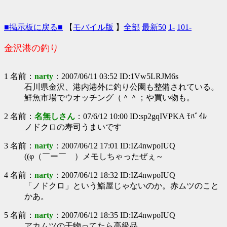
■掲示板に戻る■
【
モバイル版
】
全部
最新50
1-
101-
金沢港の釣り
1 名前：
narty
：2007/06/11 03:52 ID:1Vw5LRJM6s
石川県金沢、港内港外に釣り公園も整備されている。
鮮魚市場でウオッチング（＾＾；や買い物も。
2 名前：
名無しさん
：07/6/12 10:00 ID:sp2gqIVPKA ﾓﾊﾞｲﾙ
ノドクロの寿司うまいです
3 名前：
narty
：2007/06/12 17:01 ID:IZ4nwpoIUQ
((φ（￣ー￣ ）メモしちゃったぜぇ～
4 名前：
narty
：2007/06/12 18:32 ID:IZ4nwpoIUQ
「ノドクロ」という鮨屋じゃないのか。赤ムツのこと
かあ。
5 名前：
narty
：2007/06/12 18:35 ID:IZ4nwpoIUQ
アカムツの干物ってたら高級品。