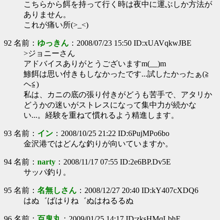
こちらから餌を持って行く時は夜中に運ぶしか方法が
ありません。
これが痛い所(>_<)
92 名前：
ゆっきん
：2008/07/23 15:50 ID:xUAVqkwJBE
>ジョニーさん
アドバイスありがとうございますm(__)m
鯵餌は思い付きもしなかったです...試したかったぁ(≧
ヘ≦)
私は、カニの底の張り付きがどうも苦手で、アタリか
どうかの迷いがストレスになって集中力が続かな
い...。経験を重ねて慣れるよう精進します。
93 名前：
イン
：2008/10/25 21:22 ID:6PujMPo6bo
金沢港ではどんな釣りが向いていますか。
94 名前：
narty
：2008/11/17 07:55 ID:2e6BP.Dv5E
サッパ釣り。
95 名前：
名無しさん
：2008/12/27 20:40 ID:kY407cXDQ6
はぬ゛ばはりね゛ぬはねるるぬ
96 名前：
百鬼丸
：2009/01/25 14:17 ID:zksHMqLbhE