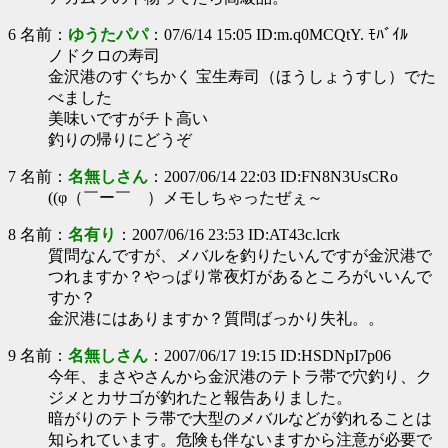
6 名前：
ゆうたパパ
：07/6/14 15:05 ID:m.q0MCQtY. ﾓﾊﾞｲﾙ
ノドクロの寿司
金沢港のすぐちかく 宝生寿司（ほうしょうすし）でた
べました
美味いですがチト高い
釣りの帰りにどうぞ
7 名前：
名無しさん
：2007/06/14 22:03 ID:FN8N3UsCRo
((φ（￣ー￣ ）メモしちゃったぜぇ～
8 名前：
名有り
：2007/06/16 23:53 ID:AT43c.lcrk
質問なんですが、メバルを釣りたいんですが金沢港で
つれますか？やっぱり常夜灯があるところがいいんで
すか？
金沢港にはありますか？質問ばっかり失礼。。
9 名前：
名無しさん
：2007/06/17 19:15 ID:HSDNpI7p06
今年、まさやさんから金沢港のテトラ帯で穴釣り、ク
ジメとカサゴが釣れたと報告ありました。
暗がりのテトラ帯で大型のメバルなどが釣れることは
知られています。危険も伴ないますから注意が必要で