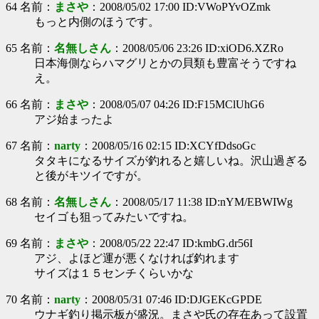
64 名前：
まさや
：2008/05/02 17:00 ID:VWoPYvOZmk
もっと内側のほうです。
65 名前：
名無しさん
：2008/05/06 23:26 ID:xiOD6.XZRo
日本海側ならハマグリとかの貝類も豊富そうですね
え。
66 名前：
まさや
：2008/05/07 04:26 ID:F15MClUhG6
アジ始まったよ
67 名前：
narty
：2008/05/16 02:15 ID:XCYfDdsoGc
タタキになるサイズが釣れると嬉しいね。沢山過ぎる
と後がキツイですが。
68 名前：
名無しさん
：2008/05/17 11:38 ID:nYM/EBWIWg
セイゴも狙ってみたいですね。
69 名前：
まさや
：2008/05/22 22:47 ID:kmbG.dr56I
アジ、よほど運が悪くなければ釣れます
サイズは１５センチくらいかな
70 名前：
narty
：2008/05/31 07:46 ID:DJGEKcGPDE
ウナギ釣り掲示板が盛況。まさや氏の存在あって設置