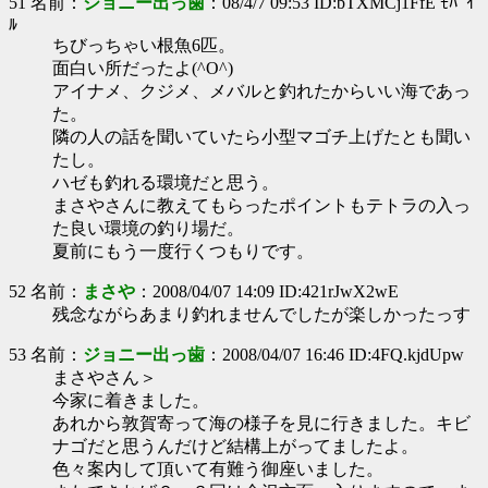
51 名前：
ジョニー出っ歯
：08/4/7 09:53 ID:bTXMCj1FfE ﾓﾊﾞｲ
ﾙ
ちびっちゃい根魚6匹。
面白い所だったよ(^O^)
アイナメ、クジメ、メバルと釣れたからいい海であっ
た。
隣の人の話を聞いていたら小型マゴチ上げたとも聞い
たし。
ハゼも釣れる環境だと思う。
まさやさんに教えてもらったポイントもテトラの入っ
た良い環境の釣り場だ。
夏前にもう一度行くつもりです。
52 名前：
まさや
：2008/04/07 14:09 ID:421rJwX2wE
残念ながらあまり釣れませんでしたが楽しかったっす
53 名前：
ジョニー出っ歯
：2008/04/07 16:46 ID:4FQ.kjdUpw
まさやさん＞
今家に着きました。
あれから敦賀寄って海の様子を見に行きました。キビ
ナゴだと思うんだけど結構上がってましたよ。
色々案内して頂いて有難う御座いました。