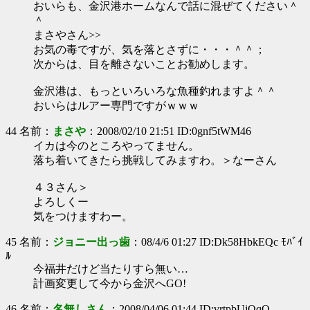
おいらも、金沢港ホームなんで話に混ぜてください＾
＾
まさやさん>>
お気の毒ですが、気を落とさずに・・・＾＾；
次からは、目を離さないことお勧めします。
金沢港は、もっといろいろな魚種釣れますよ＾＾
おいらはルアー専門ですがｗｗｗ
44 名前：
まさや
：2008/02/10 21:51 ID:0gnf5tWM46
イカは今のところやってません。
落ち着いてきたら挑戦してみますわ。＞なーさん
４３さん＞
よろしくー
気をつけますわー。
45 名前：
ジョニー出っ歯
：08/4/6 01:27 ID:Dk58HbkEQc ﾓﾊﾞｲ
ﾙ
今福井だけど当たりすら無い…
計画変更して今から金沢へGO!
46 名前：
名無しさん
：2008/04/06 01:44 ID:vrtpbUjOqQ