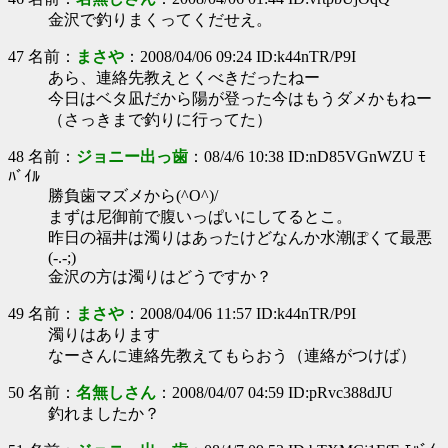
金沢で釣りまくってくだせえ。
47 名前：
まさや
：2008/04/06 09:24 ID:k44nTR/P9I
あら、連絡先教えとくべきだったねー
今日はベタ凪だから陽が登った今はもうダメかもねー
（さっきまで釣りに行ってた）
48 名前：
ジョニー出っ歯
：08/4/6 10:38 ID:nD85VGnWZU ﾓ
ﾊﾞｲﾙ
勝負歯マズメから(^O^)/
まずは尼御前で腹いっぱいにしてるとこ。
昨日の福井は濁りはあったけどなんか水潮ぽくて最悪
(-.-;)
金沢の方は濁りはどうですか？
49 名前：
まさや
：2008/04/06 11:57 ID:k44nTR/P9I
濁りはあります
なーさんに連絡先教えてもらおう（連絡がつけば）
50 名前：
名無しさん
：2008/04/07 04:59 ID:pRvc388dJU
釣れましたか？