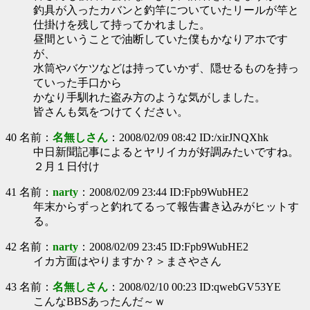
釣具が入ったカバンと釣竿についていたリールが竿と
仕掛けを残して持ってかれました。
昼間ということで油断していた僕もかなりアホです
が、
水筒やバケツなどは持っていかず、隠せるものを持っ
ていった手口から
かなり手馴れた盗み方のような気がしました。
皆さんも気をつけてください。
40 名前：
名無しさん
：2008/02/09 08:42 ID:/xirJNQXhk
中日新聞記事によるとヤリイカが好調みたいですね。
２月１日付け
41 名前：
narty
：2008/02/09 23:44 ID:Fpb9WubHE2
年末からずっと釣れてるって報告書き込みがヒットす
る。
42 名前：
narty
：2008/02/09 23:45 ID:Fpb9WubHE2
イカ方面はやりますか？＞まさやさん
43 名前：
名無しさん
：2008/02/10 00:23 ID:qwebGV53YE
こんなBBSあったんだ～ｗ