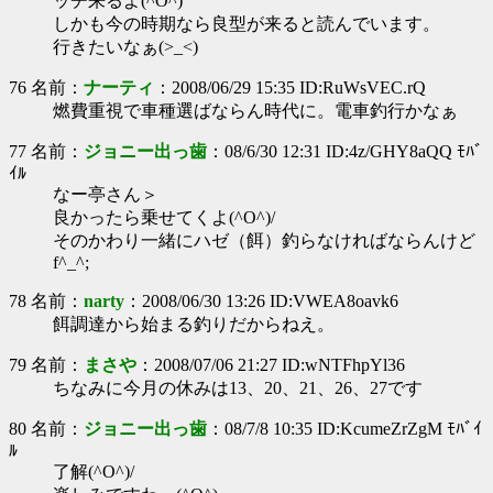
ッチ来るよ(^O^)
しかも今の時期なら良型が来ると読んでいます。
行きたいなぁ(>_<)
76 名前：
ナーティ
：2008/06/29 15:35 ID:RuWsVEC.rQ
燃費重視で車種選ばならん時代に。電車釣行かなぁ
77 名前：
ジョニー出っ歯
：08/6/30 12:31 ID:4z/GHY8aQQ ﾓﾊﾞ
ｲﾙ
なー亭さん＞
良かったら乗せてくよ(^O^)/
そのかわり一緒にハゼ（餌）釣らなければならんけど
f^_^;
78 名前：
narty
：2008/06/30 13:26 ID:VWEA8oavk6
餌調達から始まる釣りだからねえ。
79 名前：
まさや
：2008/07/06 21:27 ID:wNTFhpYl36
ちなみに今月の休みは13、20、21、26、27です
80 名前：
ジョニー出っ歯
：08/7/8 10:35 ID:KcumeZrZgM ﾓﾊﾞｲ
ﾙ
了解(^O^)/