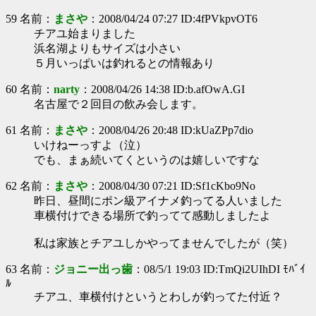
59 名前：
まさや
：2008/04/24 07:27 ID:4fPVkpvOT6
チアユ始まりました
浜名湖よりもサイズは小さい
５月いっぱいは釣れるとの情報あり
60 名前：
narty
：2008/04/26 14:38 ID:b.afOwA.GI
名古屋で２回目の飲み会します。
61 名前：
まさや
：2008/04/26 20:48 ID:kUaZPp7dio
いけねーっすよ（泣）
でも、まぁ続いてくというのは嬉しいですな
62 名前：
まさや
：2008/04/30 07:21 ID:Sf1cKbo9No
昨日、昼間にポン級アイナメ釣ってる人いました
車横付けできる場所で釣ってて感動しましたよ
私は家族とチアユしかやってませんでしたが（笑）
63 名前：
ジョニー出っ歯
：08/5/1 19:03 ID:TmQi2UIhDI ﾓﾊﾞｲ
ﾙ
チアユ、車横付けというとわしが釣ってた付近？