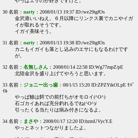
やっぱエサのが好きですけど。
30 名前：
narty
：2008/01/13 19:37 ID:/we29igfOs
金沢港いいねえ。６月以降にリンクス裏でカニやイガ
イが取れるそうです。
イガイ美味そう。
31 名前：
narty
：2008/01/13 19:38 ID:/we29igfOs
カニもイガイも落とし込みのエサにもなるわけです
が。
32 名前：
名無しさん
：2008/01/14 22:58 ID:Wg77mpZ/pE
北陸金沢を盛り上げてやろうと思います。
33 名前：
ジョニー出っ歯
：08/1/15 15:20 ID:ZPZYikOLpE ﾓﾊﾞ
ｲﾙ
やっぱ鯵は餌での前打ちがオモロイ(^O^)
石ゴカイあれば充分釣れるでね(^O^)/
引ったくる当たりは病み付きになるよ。
34 名前：
まさや
：2008/01/17 12:20 ID:hzmUVycY.E
やっとネットつながりましたよ。