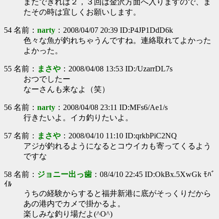
またできれば２，３回は金沢方面へ入りますので、ま
たその時は宜しくお願いします。
54 名前：
narty
：2008/04/07 20:39 ID:P4JP1DdD6k
色々な魚が釣れちゃうんですね。連絡取れてよかった
よかった。
55 名前：
まさや
：2008/04/08 13:53 ID:/UzarrDL7s
おつでしたー
なーさんも来なよ（笑）
56 名前：
narty
：2008/04/08 23:11 ID:MFs6/Ae1/s
行きたいよ。イカ釣りたいよ。
57 名前：
まさや
：2008/04/10 11:10 ID:qrkbPiC2NQ
アジが釣れるようになるとコウイカも寄ってくるよう
ですな
58 名前：
ジョニー出っ歯
：08/4/10 22:45 ID:OkBx.5XwGk ﾓﾊﾞ
ｲﾙ
うちの経験からすると福井新港に底がそっくりだから
あの港内でカメで掛かるよ。
楽しみな釣り場だよ(^O^)