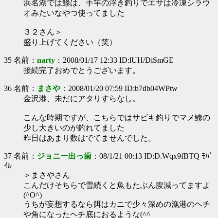
浜名湖では鯵は、手竿の浮き釣りでエサは冷凍シラウ
オみたいなやつ使ってました
３２さん＞
盛り上げてください（笑）
35 名前：
narty
：2008/01/17 12:33 ID:lUH/DiSmGE
接続完了おめでとうございます。
36 名前：
まさや
：2008/01/20 07:59 ID:b7db04WPtw
金沢港、未だにアタリすらなし。
こんな時期ですが、こちらではサビキ釣りでマメ鯵の
少し大きいのが釣れてました
昨日はあまり数はでてませんでした。
37 名前：
ジョニー出っ歯
：08/1/21 00:13 ID:D.Wqx9fBTQ ﾓﾊﾞ
ｲﾙ
＞まさやさん
こんだけそちらで雪続くと魚もたぶん腹減ってますよ
(^O^)
うちが妄想するなら餌はカニで少々深めの漁港のヘチ
や角になったヘチ底におるような(^^ゞ