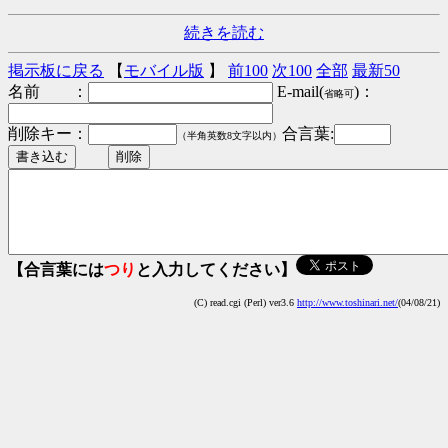
続きを読む
掲示板に戻る
【
モバイル版
】
前100
次100
全部
最新50
名前 ：
E-mail(
)：
省略可
削除キー：
合言葉:
（半角英数8文字以内）
【合言葉には
つり
と入力してください】
(C) read.cgi (Perl) ver3.6
http://www.toshinari.net/
(04/08/21)