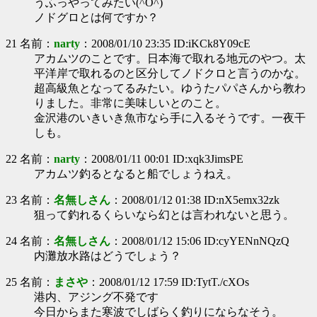
うふっやってみたい(^O^)
ノドグロとは何ですか？
21 名前：
narty
：2008/01/10 23:35 ID:iKCk8Y09cE
アカムツのことです。日本海で取れる地元のやつ。太
平洋岸で取れるのと区分してノドクロと言うのかな。
超高級魚となってるみたい。ゆうたパパさんから教わ
りました。非常に美味しいとのこと。
金沢港のいきいき魚市なら手に入るそうです。一夜干
しも。
22 名前：
narty
：2008/01/11 00:01 ID:xqk3JimsPE
アカムツ釣るとなると船でしょうねえ。
23 名前：
名無しさん
：2008/01/12 01:38 ID:nX5emx32zk
狙って釣れるくらいなら幻とは言われないと思う。
24 名前：
名無しさん
：2008/01/12 15:06 ID:cyYENnNQzQ
内灘放水路はどうでしょう？
25 名前：
まさや
：2008/01/12 17:59 ID:TytT./cXOs
港内、アジング不発です
今日からまた寒波でしばらく釣りにならなそう。