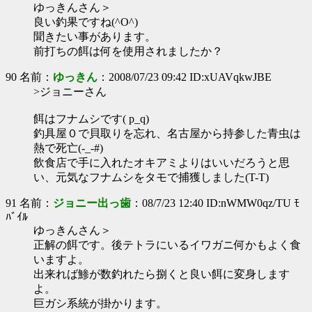
ゆっきんさん＞
良い釣果ですね(^O^)
聞きたい事があります。
前打ちの餌は何を使用されましたか？
90 名前：
ゆっきん
：2008/07/23 09:42 ID:xUAVqkwJBE
>ジョニーさん
餌はフナムシです( p_q)
釣具屋０で貝取りを忘れ、名古屋から持参した青虫は
熱で死亡(-_-#)
飲食店で手に入れたオキアミよりはいいだろうと思
い、元気なフナムシをタモで捕獲しました(T-T)
91 名前：
ジョニー出っ歯
：08/7/23 12:40 ID:nWMW0qz/TU ﾓ
ﾊﾞｲﾙ
ゆっきんさん＞
正解の餌です。後テトラにいるイワガニ何かもよく食
いますよ。
出来れば鯵が数釣れたら捌くと良い餌に変身します
よ。
巨ガシ系統が掛かります。