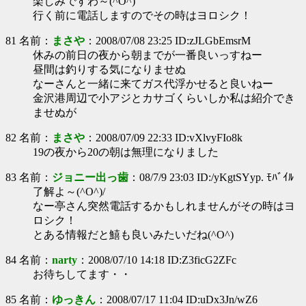
楽しみですわ～(^O^)
行く前に電話しますのでその時はヨロシク！
81 名前：
まさや
：2008/07/08 23:25 ID:zJLGbEmsrM
休みの前日の夜から朝までが一番良いっすねー
昼間は釣りする気になりませぬ
なーさんと一緒に来てガス代浮かせると良いねー
金沢港周辺で小アジとカサゴくらいしか私は紹介でき
ませぬが
82 名前：
まさや
：2008/07/09 22:33 ID:vXlvyFIo8k
19の夜から20の朝は無理になりました
83 名前：
ジョニー出っ歯
：08/7/9 23:03 ID:/yKgtSYyp. ﾓﾊﾞｲﾙ
了解よ～(^O^)/
なー亭さん突然電話するかもしれませんがその時はヨ
ロシク！
とある情報だと鱚も良いみたいだね(^O^)
84 名前：
narty
：2008/07/10 14:18 ID:Z3ficG2ZFc
お待ちしてます・・
85 名前：
ゆっきん
：2008/07/17 11:04 ID:uDx3Jn/wZ6