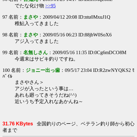
でたな化け物
>>95
97 名前：
まさや
：2009/04/12 20:08 ID:ntu0MxuJ1Q
稚鮎入ってきました
98 名前：
まさや
：2009/05/16 06:23 ID:88jbW0SoX6
アジ入ってきました
99 名前：
名無しさん
：2009/05/16 11:35 ID:0Cg6mDCO8M
今週末はサビキ釣りですね。
100 名前：
ジョニー出っ歯
：09/5/17 23:04 ID:R2zwNYQKS2 ﾓ
ﾊﾞｲﾙ
まさやさん＞
アジが入ったという事は…
あれも廻ってきそうだね(^^)
近いうち予定入れなあかんね～
31.76 KBytes
全国釣りのページ、ベテラン釣り師から初心
者まで