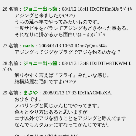
26 名前：
ジョニー出っ歯
：08/1/12 18:41 ID:CIYfIm3iJs ﾓﾊﾞｲﾙ
アジングと来ましたか(^O^)
うちの延べ竿でやってみたいものです。
一度サビキをバラシてアジングもどきやった事ある。
それなりに掛かるから面白い(≧～≦))ﾌﾟﾌﾟｯ
27 名前：
narty
：2008/01/13 10:50 ID:m7pQms5f4s
アジングってジグかプラグでアジを釣るのかな？
28 名前：
ジョニー出っ歯
：08/1/13 13:48 ID:iDTIw8TKWM ﾓ
ﾊﾞｲﾙ
解りやすく言えば『フライ』みたいな感じ。
結構綺麗な毛針ですよ(^O^)/
29 名前：
まさや
：2008/01/13 17:33 ID:1hACMloXA.
おひさです。
メバリングと同じかんじでやってます。
色々とやり方はあると思いますが
エサ以外でアジを狙うことをアジングと呼んでます
なんでもカタカナにすなってかんじですが。