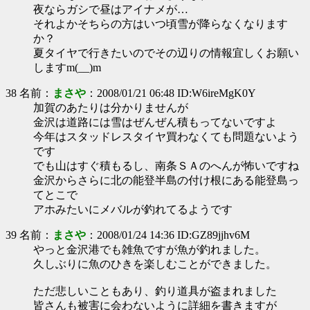
夜ならガシで昼はアイナメが…
それよかそちらの方はいつ頃雪が降らなくなります
か？
夏タイヤで行きたいのでその辺りの情報宜しくお願い
しますm(__)m
38 名前：
まさや
：2008/01/21 06:48 ID:W6ireMgK0Y
加賀のあたりは分かりませんが
金沢は道路には雪はぜんぜん積もってないですよ
今年はスタッドレスタイヤ買わなくても問題ないよう
です
でも山はすぐ積もるし、南条ＳＡのへんが怖いですね
金沢からさらに北の能登半島の付け根にある能登島っ
てとこで
アホみたいにメバルが釣れてるようです
39 名前：
まさや
：2008/01/24 14:36 ID:GZ89jjhv6M
やっと金沢港でも雑魚ですが魚が釣れました。
久しぶりに魚のひきを楽しむことができました。
ただ悲しいこともあり、釣り道具が盗まれました
皆さんも被害に会わないように詳細を書きますが