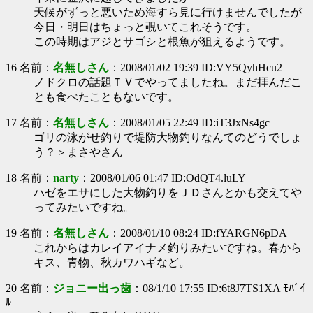
天候がずっと悪いため海すら見に行けませんでしたが
今日・明日はちょっと覗いてこれそうです。
この時期はアジとサゴシと根魚が狙えるようです。
16 名前：
名無しさん
：2008/01/02 19:39 ID:VY5QyhHcu2
ノドクロの話題ＴＶでやってましたね。まだ拝んだこ
とも食べたこともないです。
17 名前：
名無しさん
：2008/01/05 22:49 ID:iT3JxNs4gc
ゴリの泳がせ釣りで堤防大物釣りなんてのどうでしょ
う？＞まさやさん
18 名前：
narty
：2008/01/06 01:47 ID:OdQT4.luLY
ハゼをエサにした大物釣りをＪＤさんとかも交えてや
ってみたいですね。
19 名前：
名無しさん
：2008/01/10 08:24 ID:fYARGN6pDA
これからはカレイアイナメ釣りみたいですね。春から
キス、青物、秋カワハギなど。
20 名前：
ジョニー出っ歯
：08/1/10 17:55 ID:6t8J7TS1XA ﾓﾊﾞｲ
ﾙ