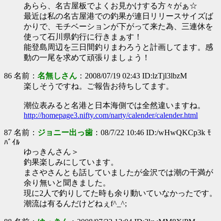
あらら、名古屋板でよくお見かけする方々がぁ☆
最近は私の名古屋港での釣果が連日リリースサイズば
かりで、モチベーションが下がって来た為、三連休を
使って石川県釣行に行きまぁす！
能登島周辺を三日間釣りまわろうと計画してます。感
動の一尾を求めて頑張りましょう！
86 名前：
名無しさん
：2008/07/19 02:43 ID:lzTjl3lbzM
楽しそうですね。ご報告お待ちしてます。
潮位表みると名港と日本海側では全然違いますね。
http://homepage3.nifty.com/narty/calender/calender.html
87 名前：
ジョニー出っ歯
：08/7/22 10:46 ID:/wHwQKCp3k ﾓ
ﾊﾞｲﾙ
ゆっきんさん＞
釣果楽しみにしています。
まさやさんとも話していましたが金沢では潮の干満が
余り無いと聞きました。
現に2人で釣りしてた時も余り動いていなかったです。
潮流は有るんだけどねぇf^_^;