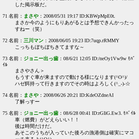
した掲示板だ。
71 名前：
まさや
：2008/05/31 19:17 ID:KBWpMpE0t.
まさか今のようにもりあがるとは予想できんかったっ
すねー（笑）
72 名前：
三川マン
：2008/06/05 19:23 ID:7uqp.rRMMY
こっちもぼちぼちきてますな～
73 名前：
ジョニー出っ歯
：08/6/21 12:05 ID:/neOy1Vw9w ﾓﾊﾞ
ｲﾙ
まさやさん＞
もうすぐ車が来ますので動ける様になります(^O^)/
ハゼ餌持って行きますのでその時はよろしく(^_-)-☆
74 名前：
まさや
：2008/06/26 20:21 ID:KdeOZdneAI
了解っすー
75 名前：
ジョニー出っ歯
：08/6/28 00:41 ID:rGIiG.Ew3. ﾓﾊﾞｲﾙ
車（燃費）がどえらいい！！
後は時間だけだ。
あそこのうちが入っていた後ろの漁港側は確実にマコ