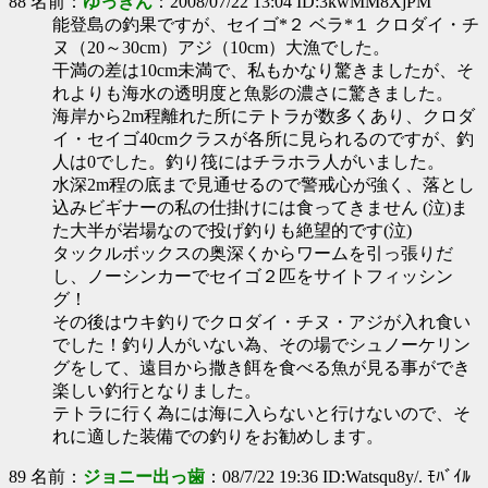
88 名前：
ゆっきん
：2008/07/22 13:04 ID:3kwMM8XjPM
能登島の釣果ですが、セイゴ*２ ベラ*１ クロダイ・チ
ヌ（20～30cm）アジ（10cm）大漁でした。
干満の差は10cm未満で、私もかなり驚きましたが、そ
れよりも海水の透明度と魚影の濃さに驚きました。
海岸から2m程離れた所にテトラが数多くあり、クロダ
イ・セイゴ40cmクラスが各所に見られるのですが、釣
人は0でした。釣り筏にはチラホラ人がいました。
水深2m程の底まで見通せるので警戒心が強く、落とし
込みビギナーの私の仕掛けには食ってきません (泣)ま
た大半が岩場なので投げ釣りも絶望的です(泣)
タックルボックスの奥深くからワームを引っ張りだ
し、ノーシンカーでセイゴ２匹をサイトフィッシン
グ！
その後はウキ釣りでクロダイ・チヌ・アジが入れ食い
でした！釣り人がいない為、その場でシュノーケリン
グをして、遠目から撒き餌を食べる魚が見る事ができ
楽しい釣行となりました。
テトラに行く為には海に入らないと行けないので、そ
れに適した装備での釣りをお勧めします。
89 名前：
ジョニー出っ歯
：08/7/22 19:36 ID:Watsqu8y/. ﾓﾊﾞｲﾙ