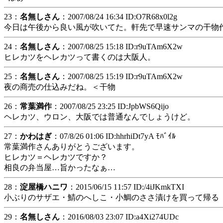
23：
名無しさん
：2007/08/24 16:34 ID:O7R68x0l2g
今日は午後から良い風が吹いてた。軒先で早速サンマの干物
24：
名無しさん
：2007/08/25 15:18 ID:r9uTAm6X2w
ヒレカツをヘレカツって書くのは大阪人。
25：
名無しさん
：2007/08/25 15:19 ID:r9uTAm6X2w
夜の商売の仕込みだね。＜干物
26：
常葉満作
：2007/08/25 23:25 ID:JpbWS6Qijo
ヘレカツ、ウロン、大阪では普通なんでしょうけど。
27：
かわはぎ
：07/8/26 01:06 ID:hhrhiDt7yA ﾓﾊﾞｲﾙ
常葉満作さんありがとうございます。
ヒレカツ＝ヘレカツですか？
相良の弁当屋…旨かったなぁ…
28：
淀屋橋ハニワ
：2015/06/15 11:57 ID:/4iJKmkTXI
小ぶりのサザエ・鯖のへしこ・小鯛のささ漬けを買って帰る
29：
名無しさん
：2016/08/03 23:07 ID:a4Xi274UDc