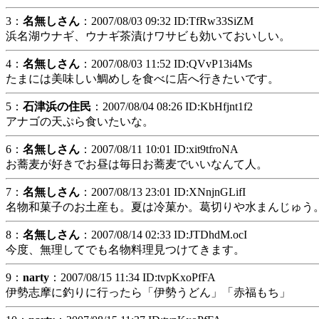
3：
名無しさん
：2007/08/03 09:32 ID:TfRw33SiZM
浜名湖ウナギ、ウナギ茶漬けワサビも効いておいしい。
4：
名無しさん
：2007/08/03 11:52 ID:QVvP13i4Ms
たまには美味しい鯛めしを食べに店へ行きたいです。
5：
石津浜の住民
：2007/08/04 08:26 ID:KbHfjnt1f2
アナゴの天ぷら食いたいな。
6：
名無しさん
：2007/08/11 10:01 ID:xit9tfroNA
お蕎麦が好きでお昼は毎日お蕎麦でいいなんて人。
7：
名無しさん
：2007/08/13 23:01 ID:XNnjnGLifI
名物和菓子のお土産も。夏は冷菓か。葛切りや水まんじゅう
8：
名無しさん
：2007/08/14 02:33 ID:JTDhdM.ocI
今度、無理してでも名物料理見つけてきます。
9：
narty
：2007/08/15 11:34 ID:tvpKxoPfFA
伊勢志摩に釣りに行ったら「伊勢うどん」「赤福もち」