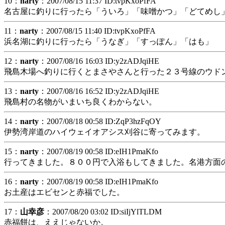
10：
narty
：2007/08/15 11:37 ID:tvpKxoPfFA
名古屋に釣りに行ったら「ういろ」「味噌かつ」「どてめし
11：
narty
：2007/08/15 11:40 ID:tvpKxoPfFA
浜名湖に釣りに行ったら「うなぎ」「すっぽん」「はも」
12：
narty
：2007/08/16 16:03 ID:y2zADJqiHE
飛島木場へ釣りに行くとまさやさんと行った２３号線のウド
13：
narty
：2007/08/16 16:52 ID:y2zADJqiHE
飛島村の名物がいまいち良くわからない。
14：
narty
：2007/08/18 00:58 ID:ZqP3hzFqOY
伊勢湾岸道のハイウェイオアシス刈谷に寄ってみます。
15：
narty
：2007/08/19 00:58 ID:eIH1PmaKfo
行ってきました。８００円で入浴もしてきました。名港方面
16：
narty
：2007/08/19 00:58 ID:eIH1PmaKfo
お土産はエビセンと赤福でした。
17：
山幸彦
：2007/08/20 03:02 ID:siIjYlTLDM
赤福餅は、ええじゃないか。