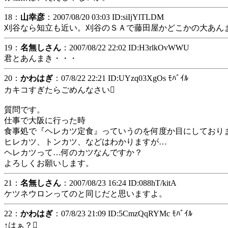
18：
山幸彦
：2007/08/20 03:03 ID:siIjYlTLDM
刈谷なら知立も近い。刈谷のＳＡで藤田屋かどこかの大あん
19：
名無しさん
：2007/08/22 22:02 ID:H3rlkOvWWU
君とあんまき・・・
20：
かわはぎ
：07/8/22 22:21 ID:UYzq03XgOs ﾓﾊﾞｲﾙ
カキコすぎたらごめんなさい
質問です。
仕事で大阪に行った時
食事処で『ヘレカツ定食』っていうのを何度か目にしており
ヒレカツ、トンカツ、などはわかりますが…
ヘレカツって…何のカツなんですか？
よろしくお願いします。
21：
名無しさん
：2007/08/23 16:24 ID:088hT/kitA
ケツネウロンってのと同じだと思いますよ。
22：
かわはぎ
：07/8/23 21:09 ID:5CmzQqRYMc ﾓﾊﾞｲﾙ
↑はぁ？