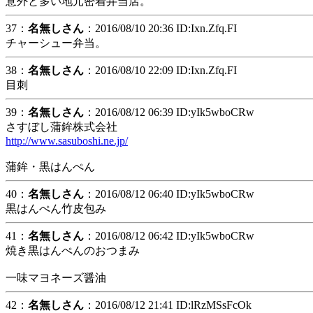
意外と多い地元密着弁当店。
37：
名無しさん
：2016/08/10 20:36 ID:Ixn.Zfq.FI
チャーシュー弁当。
38：
名無しさん
：2016/08/10 22:09 ID:Ixn.Zfq.FI
目刺
39：
名無しさん
：2016/08/12 06:39 ID:yIk5wboCRw
さすぼし蒲鉾株式会社
http://www.sasuboshi.ne.jp/
蒲鉾・黒はんぺん
40：
名無しさん
：2016/08/12 06:40 ID:yIk5wboCRw
黒はんぺん竹皮包み
41：
名無しさん
：2016/08/12 06:42 ID:yIk5wboCRw
焼き黒はんぺんのおつまみ
一味マヨネーズ醤油
42：
名無しさん
：2016/08/12 21:41 ID:lRzMSsFcOk