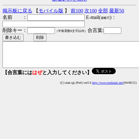
掲示板に戻る
【
モバイル版
】
前100
次100
全部
最新50
名前 ：
E-mail(
)：
省略可
削除キー：
合言葉:
（半角英数8文字以内）
【合言葉には
はぜ
と入力してください】
(C) read.cgi (Perl) ver3.6
http://www.toshinari.net/
(04/08/21)