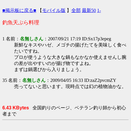
■掲示板に戻る■
【
モバイル版
】
全部
最新50
1-
釣魚天ぷら料理
1 名前：
名無しさん
：2007/09/21 17:19 ID:Sx17p3epeg
新鮮なキスやハゼ、メゴチの揚げたてを美味しく食べ
たいですね。
プロが使うような大きな鍋もなかなか使えませんし腕
の差が出やすいのが揚げ物ですよね。
まずは鍋選びから入りましょう。
35 名前：
名無しさん
：2009/04/05 16:33 ID:zaZ2pvcmZY
売ってないと思います。現時点では幻の植物油かな。
6.43 KBytes
全国釣りのページ、ベテラン釣り師から初心
者まで